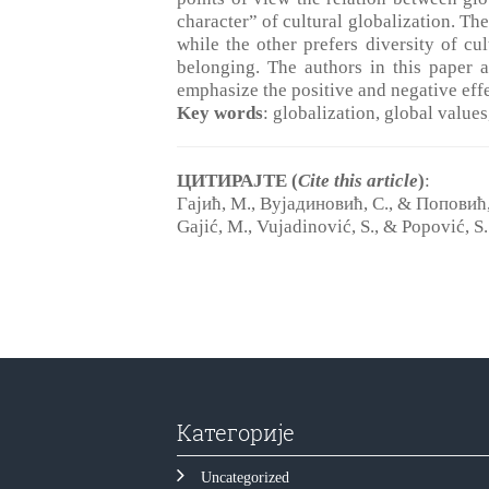
character” of cultural globalization. Th
while the other prefers diversity of cu
belonging. The authors in this paper a
emphasize the positive and negative effe
Key words
: globalization, global values
ЦИТИРАЈТЕ (
Cite this article
)
:
Гајић, М., Вујадиновић, С., & Поповић,
Gajić, M., Vujadinović, S., & Popović, S.
Категорије
Uncategorized