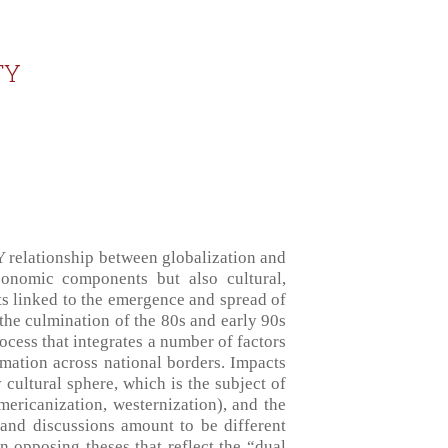
TY
 relationship between globalization and
conomic components but also cultural,
ots linked to the emergence and spread of
the culmination of the 80s and early 90s
ocess that integrates a number of factors
mation across national borders. Impacts
 cultural sphere, which is the subject of
ericanization, westernization), and the
e and discussions amount to be different
n opposing theses that reflect the “dual