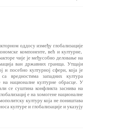
дикторном оддосу између глобализације
кономске компоненте, већ и културне,
акторе чије je међусобно деловање на
мација ван државних гранща. Утщаји
ј и посебно културној сфери, која je
 са вредностима западних култура
ње на националне културне обрасце. У
 али се суштина конфликта заснива на
глобализациј е на хомогене националне
смополитску културу која не поништава
оса културе и глобализације и указују