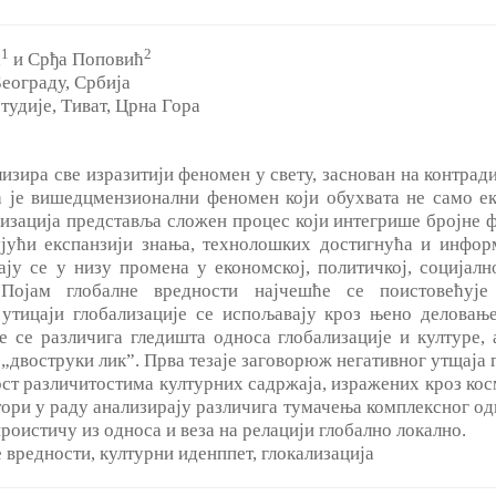
1
2
ћ
и Срђа Поповић
Београду, Србија
тудије, Тиват, Црна Гора
ализира све изразитији феномен у свету, заснован на контра
а je вишедцмензионални феномен који обухвата не само е
лизација представља сложен процес који интегрише бројне ф
ујући експанзији знања, технолошких достигнућа и инфор
ју се у низу промена у економској, политичкој, социјално
Појам глобалне вредности најчешће се поистовећује
а утицаји глобализације се испољавају кроз њено делова
е се различига гледишта односа глобализације и културе,
 „двоструки лик”. Прва тезаје заговорюж негативног утщаја 
ност различитостима културних садржаја, изражених кроз ко
ри у раду анализирају различига тумачења комплексног одн
проистичу из односа и веза на релацији глобално локално.
е вредности, културни иденппет, глокализација