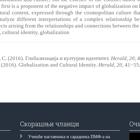
e first is a proponent of the negative impact of globalization o
ltural content, expressed through the cosmopolitan culture th
nalyze different interpretations of a complex relationship b
cts arising from the relationships and connections between the 
, cultural identity, globalization
 С. (2016). Глобализација и културни идентитет.
Herald,
2
0
,
4
 (2016). Globalization and Cultural Identity.
Herald,
2
0
,
41−55.
Скорашњи чланци
Оч
Прегл
Учешће наставника и сарадника ПМФ-а на