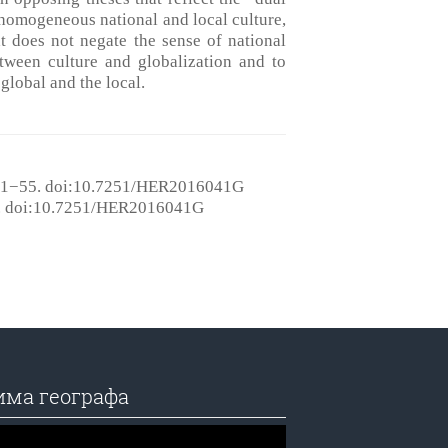
n homogeneous national and local culture,
at does not negate the sense of national
etween culture and globalization and to
global and the local.
1−55. doi:10.7251/HER2016041G
 doi:10.7251/HER2016041G
има географа
едач