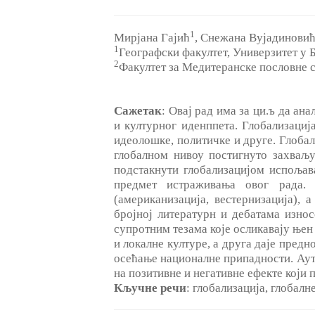
1
Мирјана Гајић
, Снежана Вујадинови
1
Географски факултет, Универзитет у 
2
Факултет за Медитеранске пословне с
Сажетак
: Овај рад има за ци.ъ да ан
и културног иденппета. Глобализациј
идеолошке, политичке и друге. Глоба
глобалном нивоу постигнуто захваљ
подстакнути глобализацијом испољава
предмет истраживања овог рада. 
(американизација, вестернизација), 
бројној литературн и дебатама износ
супротним тезама које осликавају њен
и локалне културе, а друга даје пред
осећање националне припадности. Ауто
на позитивне и негативне ефекте који 
Кључне речи
: глобализација, глобалн