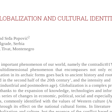
LOBALIZATION AND CULTURAL IDENTI
2
d Srđa Popović
lgrade, Serbia
, Tivat, Montenegro
n important phenomenon of our world, namely the contradict01Y
a multidimensional phenomenon that encompasses not only e
ization in its archaic forms goes back to ancient history and ro
n the second half of the 20th century’, and the intensity and 
tindustlrial and postmodern age). Globalization is a complex pr
 thanks to the expansion of knowledge, technologies and infor
series of changes in economic, political, social and especially
es, commonly identified with the values of Western culture (Am
through its effect on the national cultural forms. In literatur
balization and culture, but the essence of the conflict based o