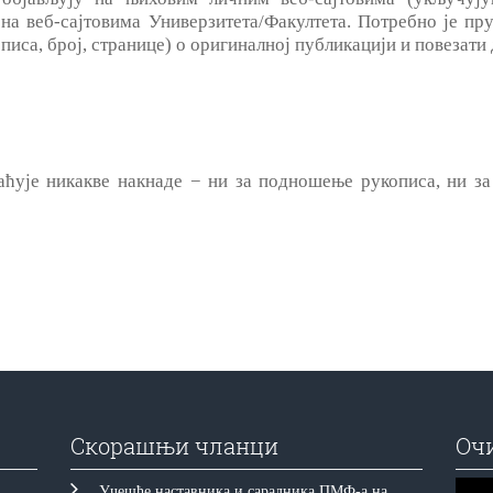
и на веб-сајтовима Универзитета/Факултета. Потребно је п
описа, број, странице) о оригиналној публикацији и повезати
је никакве накнаде − ни за подношење рукописа, ни за 
Скорашњи чланци
Оч
Прегл
Учешће наставника и сарадника ПМФ-а на