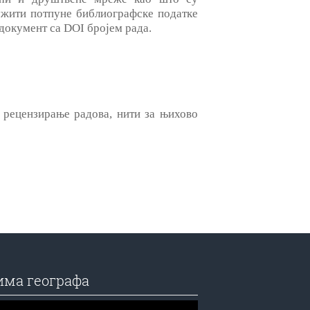
ружити потпуне библиографске податке
 документ са DOI бројем рада.
рецензирање радова, нити за њихово
има географа
едач