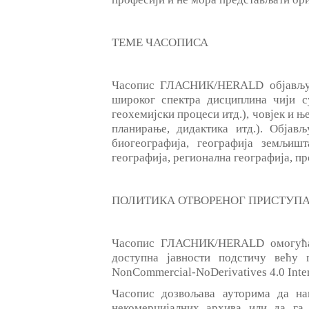
ТЕМЕ ЧАСОПИСА
Часопис ГЛАСНИК/HERALD објављује
широког спектра дисциплина чији су
геохемијски процеси итд.), човјек и њ
планирање, дидактика итд.). Објављ
биогеографија, географија земљишт
географија, регионална географија, п
ПОЛИТИКА ОТВОРЕНОГ ПРИСТУП
Часопис ГЛАСНИК/HERALD омогућав
доступна јавности подстичу већу 
NonCommercial-NoDerivatives 4.0 Inter
Часопис дозвољава ауторима да на
некомерцијалних архива или да га