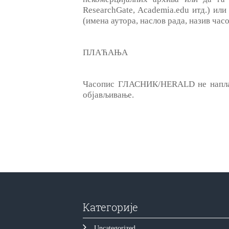
ResearchGate, Academia.edu итд.) ил
(имена аутора, наслов рада, назив час
ПЛАЋАЊА
Часопис ГЛАСНИК/HERALD не наплаћу
објављивање.
Категорије
Uncategorized