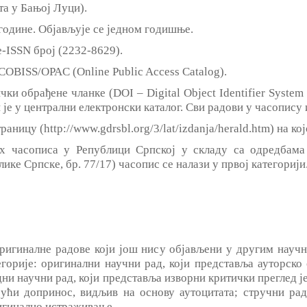
а у Бањој Луци).
 године. Објављује се једном годишње.
е-ISSN број (2232-8629).
COBISS/OPAC (Online Public Access Catalog).
ки обрађене чланке (DOI – Digital Object Identifier System
је у централни електронски каталог. Сви радови у часопису
ницу (http://www.gdrsbl.org/3/lat/izdanja/herald.htm) на ко
их часописа у Републици Српској у складу са одредбам
ке Српске, бр. 77/17) часопис се налази у првој категорији
гиналне радове који још нису објављени у другим научни
горије: оригинални научни рад, који представља ауторск
дни научни рад, који представља изворни критички преглед 
јући допринос, видљив на основу аутоцитата; стручни ра
игинално истраживање.