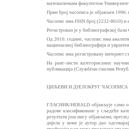
математичким факултетом Универзитет
Први број часописа је објављен 1996.
Часопис има ISSN број (2232-8610) и 
Регистрован је у библиографској бази 
Од 2010. године, часопис има аналитич
националној библиографији и уврштен 
Часопис има регистровану интернет стра
На ранг-листи категорисаних научн
публикација (Службени гласник Републи
ЦИЉЕВИ И ДЈЕЛОКРУГ ЧАСОПИСА
ГЛАСНИК/HERALD објављује само ори
радове класификоване у сљедеће кате
резултати још нису објављени; прегле
дијела у коме је аутор дао одговара
професији и не мора представљати ор