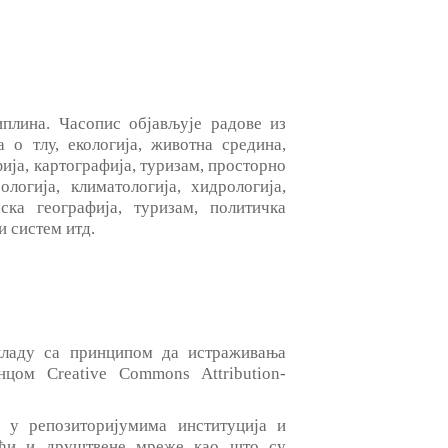
лина. Часопис објављује радове из
 о тлу, екологија, животна средина,
фија, картографија, туризам, просторно
логија, климатологија, хидрологија,
ска географија, туризам, политичка
и систем итд.
ладу са принципом да истраживања
цом Creative Commons Attribution-
 у репозиторијумима институција и
јући и друштвене мреже као што су