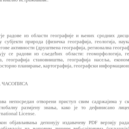
 радове из области географије и њених сродних дисцип
 субјекти природа (физичка географија, геологија, наука
егове активности (друштвена географија, регионална геогра
ују се радови из сљедећих области: геоморфологија, гео
а, географија становништва, географија насеља, економ
росторно планирање, картографија, географски информацион
А ЧАСОПИСА
а непосредан отворени приступ свим садржајима у ск
глобалну размјену знања, како је то дефинисано лицен
national License.
кон објављивања депонују издавачеву PDF верзију рада
 објављују на њиховим личним веб-сајтовима (укључу