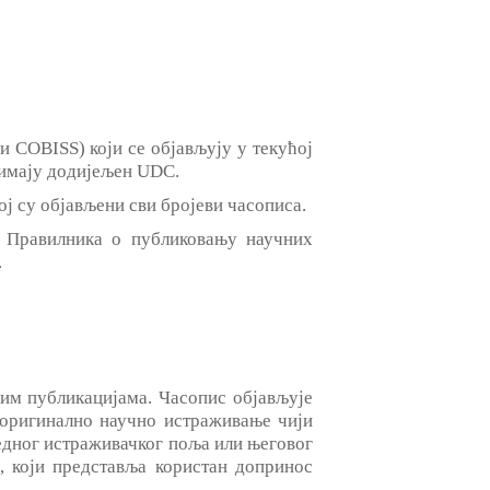
 и COBISS) који се објављују у текућој
 имају додијељен UDC.
јој су објављени сви бројеви часописа.
а Правилника о публиковању научних
.
м публикацијама. Часопис објављује
о оригинално научно истраживање чији
једног истраживачког поља или његовог
д, који представља користан допринос