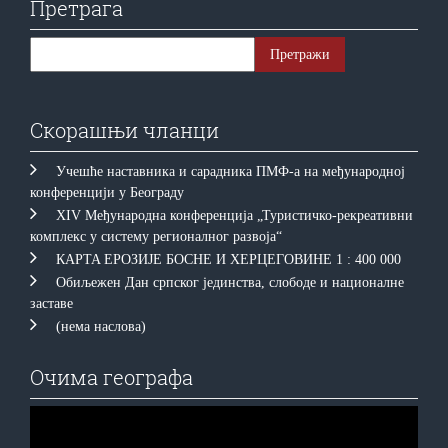
Претрага
Скорашњи чланци
Учешће наставника и сарадника ПМФ-а на међународној
конференцији у Београду
XIV Међународна конференција „Туристичко-рекреативни
комплекс у систему регионалног развоја“
КAРTA EРOЗИJE БOСНE И ХEРЦEГOВИНE 1 : 400 000
Обиљежен Дан српског јединства, слободе и националне
заставе
(нема наслова)
Очима географа
Прегледач
видео