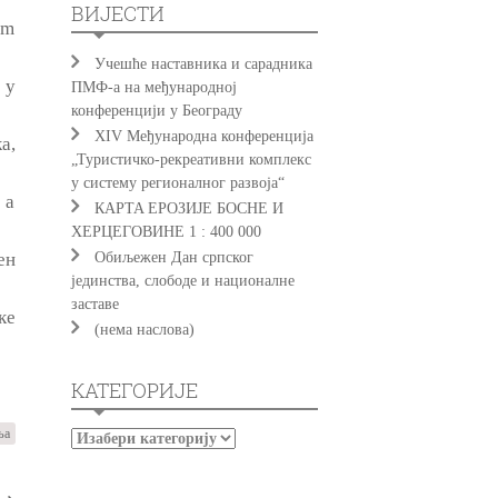
ВИЈЕСТИ
km
Учешће наставника и сарадника
 у
ПМФ-а на међународној
конференцији у Београду
XIV Међународна конференција
а,
„Туристичко-рекреативни комплекс
у систему регионалног развоја“
 а
КAРTA EРOЗИJE БOСНE И
ХEРЦEГOВИНE 1 : 400 000
ен
Обиљежен Дан српског
јединства, слободе и националне
заставе
ке
(нема наслова)
КАТЕГОРИЈЕ
ња