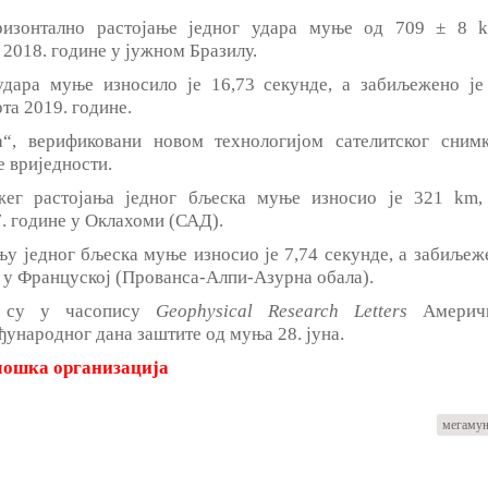
ризонтално растојање једног удара муње од 709 ± 8 
 2018. године у јужном Бразилу.
удара муње износило је 16,73 секунде, а забиљежено је
та 2019. године.
“, верификовани новом технологијом сателитског снимк
е вриједности.
жег растојања једног бљеска муње износио је 321 km,
7. године у Оклахоми (САД).
њу једног бљеска муње износио је 7,74 секунде, а забиљеж
не у Француској (Прованса-Алпи-Азурна обала).
а су у часопису
Geophysical Research Letters
Америч
ународног дана заштите од муња 28. јуна.
лошка организација
мегаму