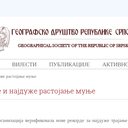
ВИЈЕСТИ
ПУБЛИКАЦИЈЕ
АКТИВН
уже растојање муње
е и најдуже растојање муње
ганизација верификовала нове рекорде за најдуже трајање