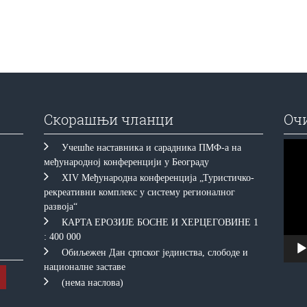
Скорашњи чланци
Оч
Прегл
Учешће наставника и сарадника ПМФ-а на
видео
међународној конференцији у Београду
запис
XIV Међународна конференција „Туристичко-
рекреативни комплекс у систему регионалног
развоја“
КAРTA EРOЗИJE БOСНE И ХEРЦEГOВИНE 1
: 400 000
Обиљежен Дан српског јединства, слободе и
националне заставе
(нема наслова)