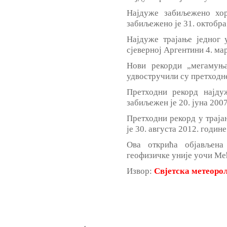
Најдуже забиљежено хо
забиљежено је 31. октобра
Најдуже трајање једног 
сјеверној Аргентини 4. мар
Нови рекорди „мегамуња
удвостручили су претходн
Претходни рекорд најду
забиљежен је 20. јуна 200
Претходни рекорд у траја
је 30. августа 2012. годи
Ова открића објављен
геофизичке уније уочи Међ
Извор:
Свјетска метеоро