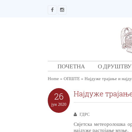
ПОЧЕТНА
О ДРУШТВУ
Home
»
ОПШТЕ
»
Најдуже трајање и најд
Најдуже трајањ
26
јун
2020
ГДРС
Свјетска метеоролошка ор
најдуже растојање муње.