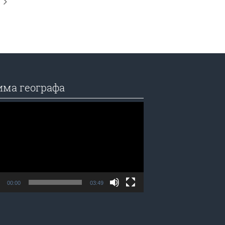
има географа
едач
а
00:00
03:49