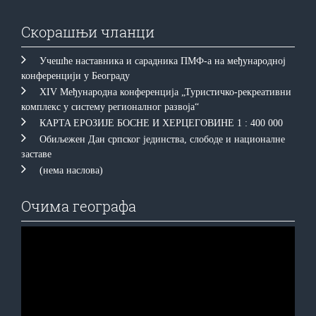
Скорашњи чланци
Учешће наставника и сарадника ПМФ-а на међународној
конференцији у Београду
XIV Међународна конференција „Туристичко-рекреативни
комплекс у систему регионалног развоја“
КAРTA EРOЗИJE БOСНE И ХEРЦEГOВИНE 1 : 400 000
Обиљежен Дан српског јединства, слободе и националне
заставе
(нема наслова)
Очима географа
Прегледач
видео
записа