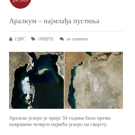
јун
2020
Аралкум ‒ најмлађа пустиња
ГДРС
ОПШТЕ
no comment
Аралско језеро је прије 50 година било према
површини четврто највеће језеро на свијету.