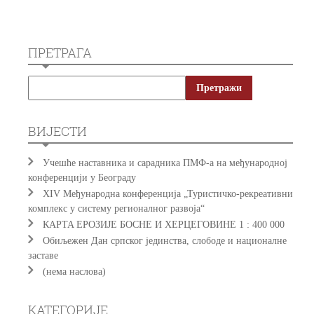
ПРЕТРАГА
ВИЈЕСТИ
Учешће наставника и сарадника ПМФ-а на међународној
конференцији у Београду
XIV Међународна конференција „Туристичко-рекреативни
комплекс у систему регионалног развоја“
КAРTA EРOЗИJE БOСНE И ХEРЦEГOВИНE 1 : 400 000
Обиљежен Дан српског јединства, слободе и националне
заставе
(нема наслова)
КАТЕГОРИЈЕ