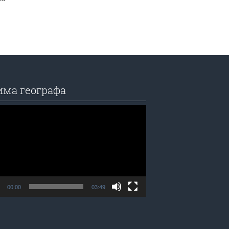
има географа
едач
а
00:00
03:49