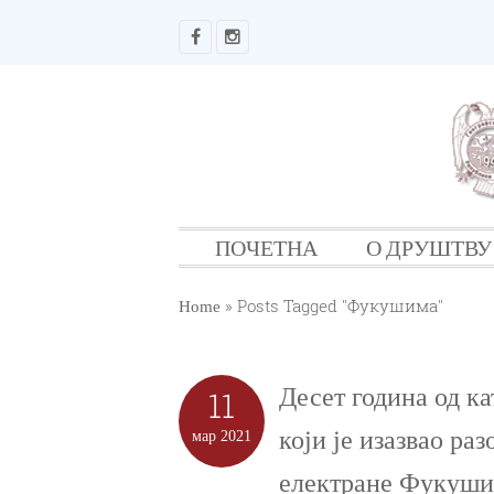
ПОЧЕТНА
О ДРУШТВУ
»
Posts Tagged "Фукушима"
Home
Десет година од к
11
који је изазвао р
мар
2021
електране Фукуш