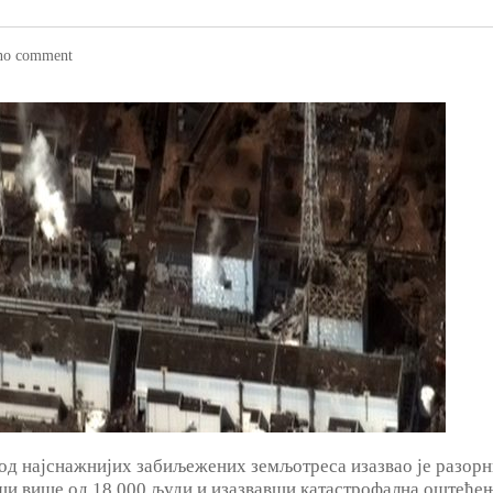
no comment
н од најснажнијих забиљежених земљотреса изазвао је разор
ши више од 18.000 људи и изазвавши катастрофална оштеће