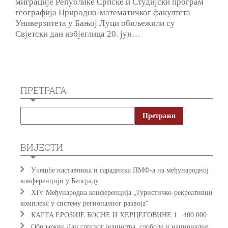
миграције Републике Српске и Студијски програм
географија Природно-математичког факултета
Универзитета у Бањој Луци обиљежили су
Свјетски дан избјеглица 20. јун…
ПРЕТРАГА
ВИЈЕСТИ
Учешће наставника и сарадника ПМФ-а на међународној
конференцији у Београду
XIV Међународна конференција „Туристичко-рекреативни
комплекс у систему регионалног развоја“
КAРTA EРOЗИJE БOСНE И ХEРЦEГOВИНE 1 : 400 000
Обиљежен Дан српског јединства, слободе и националне