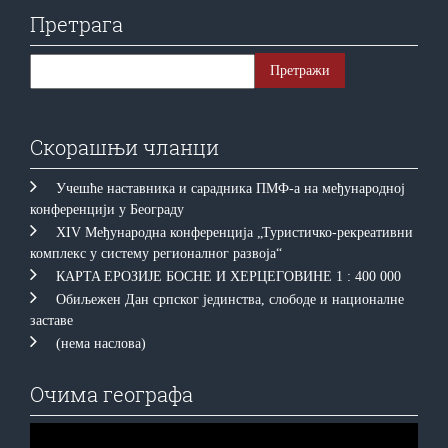
Претрага
Скорашњи чланци
Учешће наставника и сарадника ПМФ-а на међународној
конференцији у Београду
XIV Међународна конференција „Туристичко-рекреативни
комплекс у систему регионалног развоја“
КAРTA EРOЗИJE БOСНE И ХEРЦEГOВИНE 1 : 400 000
Обиљежен Дан српског јединства, слободе и националне
заставе
(нема наслова)
Очима географа
Прегледач