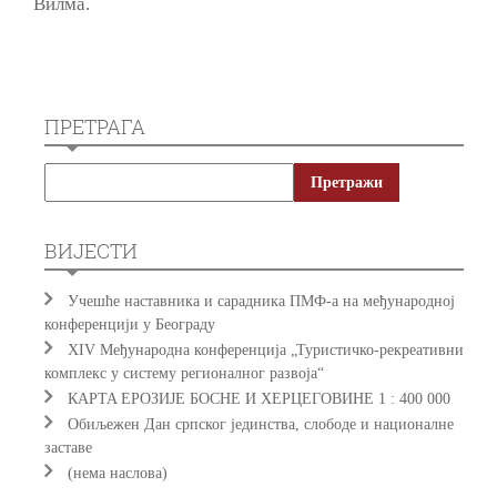
Вилма.
ПРЕТРАГА
ВИЈЕСТИ
Учешће наставника и сарадника ПМФ-а на међународној
конференцији у Београду
XIV Међународна конференција „Туристичко-рекреативни
комплекс у систему регионалног развоја“
КAРTA EРOЗИJE БOСНE И ХEРЦEГOВИНE 1 : 400 000
Обиљежен Дан српског јединства, слободе и националне
заставе
(нема наслова)