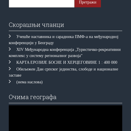
Скорашњи чланци
Учешће наставника и сарадника ПМФ-а на међународној
конференцији у Београду
XIV Међународна конференција „Туристичко-рекреативни
комплекс у систему регионалног развоја“
КAРTA EРOЗИJE БOСНE И ХEРЦEГOВИНE 1 : 400 000
Обиљежен Дан српског јединства, слободе и националне
заставе
(нема наслова)
Очима географа
Прегледач
видео
записа