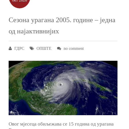
окт
2020
Сезона урагана 2005. године ‒ једна
од најактивнијих
ГДРС
ОПШТЕ
no comment
Овог мјесеца обиљежава се 15 година од урагана