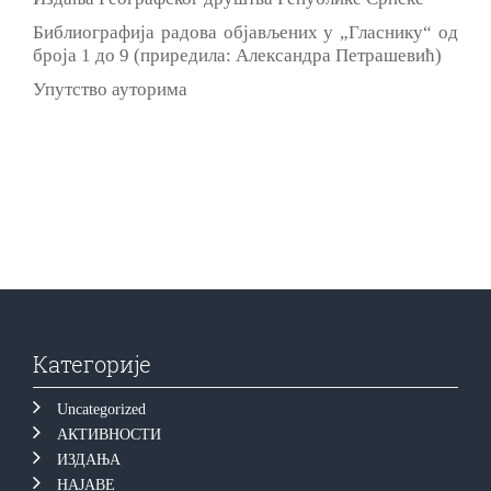
Библиографија радова обjављених у „Гласнику“ од
броја 1 до 9 (приредила: Александра Петрашевић)
Упутство ауторима
Категорије
Uncategorized
АКТИВНОСТИ
ИЗДАЊА
НАЈАВЕ