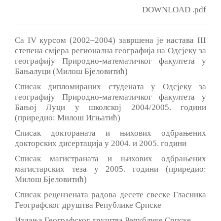
DOWNLOAD .pdf
Са IV курсом (2002‒2004) завршена je настава III
степена смјера регионална географија на Одсјеку за
географију Природно-математичког факултета у
Бањалуци (Милош Бјеловитић)
Списак дипломираних студената у Одсјеку за
географију Природно-математичког факултета у
Бањој Луци у школској 2004/2005. години
(приредио: Милош Игњатић)
Списак доктораната и њихових одбрањених
докторских дисертација у 2004. и 2005. години
Списак магистраната и њихових одбрањених
магистарских теза у 2005. години (приредио:
Милош Бјеловитић)
Списак рецензената радова десете свеске Гласника
Географског друштва Републике Српске
Издања Географског друштва Републике Српске