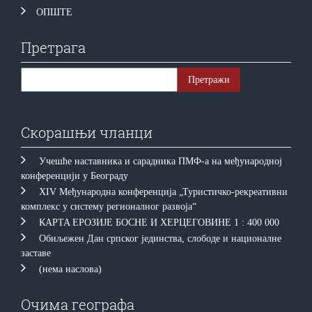
ОПШТЕ
Претрага
Скорашњи чланци
Учешће наставника и сарадника ПМФ-а на међународној
конференцији у Београду
XIV Међународна конференција „Туристичко-рекреативни
комплекс у систему регионалног развоја“
КAРTA EРOЗИJE БOСНE И ХEРЦEГOВИНE 1 : 400 000
Обиљежен Дан српског јединства, слободе и националне
заставе
(нема наслова)
Очима географа