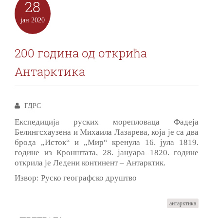
28
јан
2020
200 година од открића
Антарктика
ГДРС
Eкспедиција руских морепловаца Фадеја
Белингсхаузена и Михаила Лазарева, која је са два
брода „Исток“ и „Мир“ кренула 16. јула 1819.
године из Кронштата, 28. јануара 1820. године
открила је Ледени континент ‒ Антарктик.
Извор: Руско географско друштво
антарктика