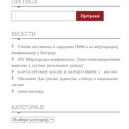
ПРЕТРАГА
ВИЈЕСТИ
Учешће наставника и сарадника ПМФ-а на међународној
конференцији у Београду
XIV Међународна конференција „Туристичко-рекреативни
комплекс у систему регионалног развоја“
КAРTA EРOЗИJE БOСНE И ХEРЦEГOВИНE 1 : 400 000
Обиљежен Дан српског јединства, слободе и националне
заставе
(нема наслова)
КАТЕГОРИЈЕ