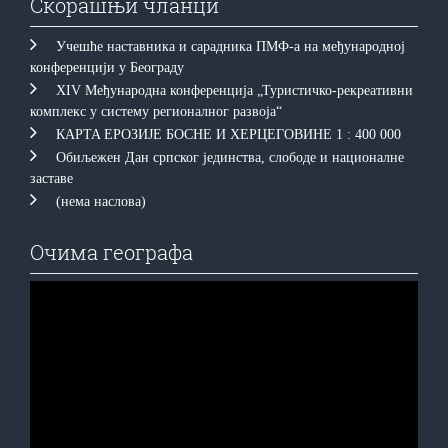
Скорашњи чланци
Учешће наставника и сарадника ПМФ-а на међународној
конференцији у Београду
XIV Међународна конференција „Туристичко-рекреативни
комплекс у систему регионалног развоја“
КAРTA EРOЗИJE БOСНE И ХEРЦEГOВИНE 1 : 400 000
Обиљежен Дан српског јединства, слободе и националне
заставе
(нема наслова)
Очима географа
Прегледач
видео
записа