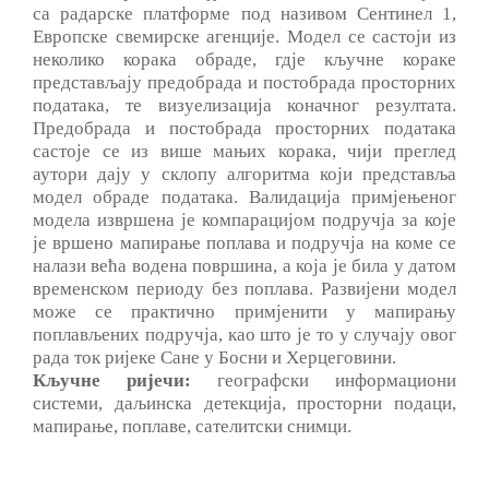
са радарске платформе под називом Сентинел 1,
Европске свемирске агенције. Модел се састоји из
неколико корака обраде, гдје кључне кораке
представљају предобрада и постобрада просторних
података, те визуелизација коначног резултата.
Предобрада и постобрада просторних података
састоје се из више мањих корака, чији преглед
аутори дају у склопу алгоритма који представља
модел обраде података. Валидација примјењеног
модела извршена је компарацијом подручја за које
је вршено мапирање поплава и подручја на коме се
налази већа водена површина, а која је била у датом
временском периоду без поплава. Развијени модел
може се практично примјенити у мапирању
поплављених подручја, као што је то у случају овог
рада ток ријеке Сане у Босни и Херцеговини.
Кључне ријечи:
географски информациони
системи, даљинска детекција, просторни подаци,
мапирање, поплаве, сателитски снимци.