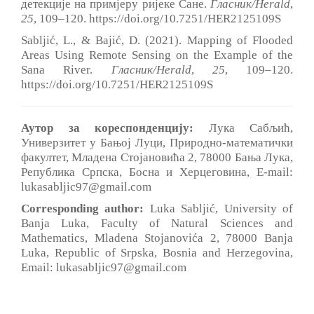
детекције на примјеру ријеке Сане.
Гласник/Herald
,
2
5
, 109‒120. https://doi.org/10.7251/HER2125109S
Sabljić, L., & Bajić, D. (2021). Mapping of Flooded
Areas Using Remote Sensing on the Example of the
Sana River.
Гласник/Herald
,
2
5
, 109‒120.
https://doi.org/10.7251/HER2125109S
Аутор за кореспонденцију:
Лука Сабљић,
Универзитет у Бањој Луци, Природно-математички
факултет, Младена Стојановића 2, 78000 Бања Лука,
Република Српска, Босна и Херцеговина, E-mail:
lukasabljic97@gmail.com
Corresponding author:
Luka Sabljić, University of
Banja Luka, Faculty of Natural Sciences and
Mathematics, Mladena Stojanovića 2, 78000 Banja
Luka, Republic of Srpska, Bosnia and Herzegovina,
Email: lukasabljic97@gmail.com