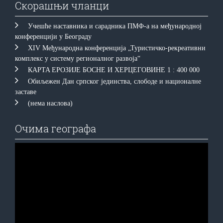
Скорашњи чланци
Учешће наставника и сарадника ПМФ-а на међународној
конференцији у Београду
XIV Међународна конференција „Туристичко-рекреативни
комплекс у систему регионалног развоја“
КAРTA EРOЗИJE БOСНE И ХEРЦEГOВИНE 1 : 400 000
Обиљежен Дан српског јединства, слободе и националне
заставе
(нема наслова)
Очима географа
Прегледач
видео
записа