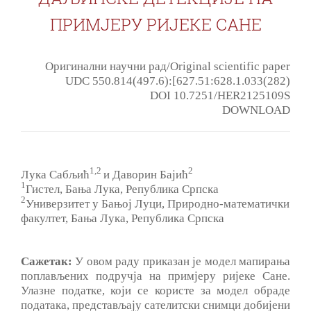
ПРИМЈЕРУ РИЈЕКЕ САНЕ
Оригинални научни рад/Original scientific paper
UDC 550.814(497.6):[627.51:628.1.033(282)
DOI 10.7251/HER2125109S
DOWNLOAD
1
,2
2
Лука Сабљић
и Даворин Бајић
1
Гистел, Бања Лука, Република Српска
2
Универзитет у Бањој Луци, Природно-математички
факултет, Бања Лука, Република Српска
Сажетак:
У овом раду приказан је модел мапирања
поплављених подручја на примјеру ријеке Сане.
Улазне податке, који се користе за модел обраде
података, представљају сателитски снимци добијени