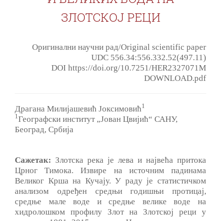
ЗЛОТСКОЈ РЕЦИ
Оригинални научни рад/Original scientific paper
UDC 556.34:556.332.52(497.11)
DOI https://doi.org/10.7251/HER2327071M
DOWNLOAD.pdf
1
Драгана Милијашевић Јоксимовић
1
Географски институт „Јован Цвијић“ САНУ,
Београд, Србија
Сажетак:
Злотска река је лева и највећа притока
Црног Тимока. Извире на источним падинама
Великог Крша на Кучају. У раду је статистичком
анализом одређен средњи годишњи протицај,
средње мале воде и средње велике воде на
хидролошком профилу Злот на Злотској реци у