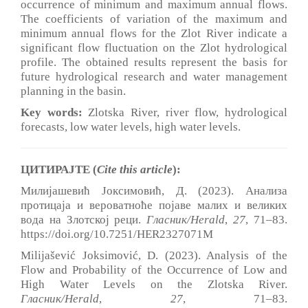
occurrence of minimum and maximum annual flows.
The coefficients of variation of the maximum and
minimum annual flows for the Zlot River indicate a
significant flow fluctuation on the Zlot hydrological
profile. The obtained results represent the basis for
future hydrological research and water management
planning in the basin.
Key words:
Zlotska River, river flow, hydrological
forecasts, low water levels, high water levels.
ЦИТИРАЈТЕ (
Cite this article
):
Милијашевић Јоксимовић, Д. (2023). Анализа
протицаја и вероватноће појаве малих и великих
вода на Злотској реци.
Гласник/Herald
,
27
, 71‒83.
https://doi.org/10.7251/HER2327071M
Milijašević Joksimović, D. (2023). Analysis of the
Flow and Probability of the Occurrence of Low and
High Water Levels on the Zlotska River.
Гласник/Herald
,
27
, 71‒83.