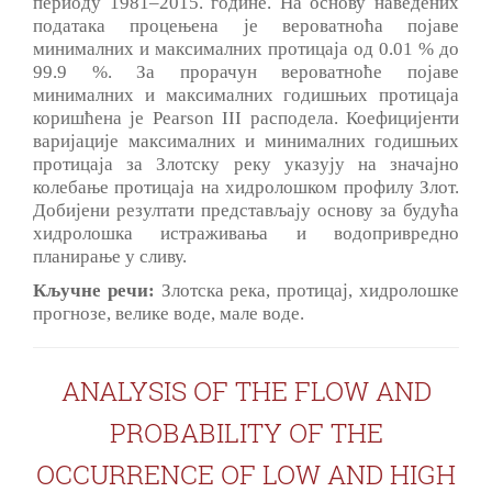
периоду 1981–2015. годинe. На основу наведених
података процењена је вероватноћа појаве
минималних и максималних протицаја од 0.01 % до
99.9 %. За прорачун вероватноће појаве
минималних и максималних годишњих протицаја
коришћена је Pearson III расподела. Коефицијенти
варијације максималних и минималних годишњих
протицаја за Злотску реку указују на значајно
колебање протицаја на хидролошком профилу Злот.
Добијени резултати представљају основу за будућа
хидролошка истраживања и водопривредно
планирање у сливу.
Кључне речи:
Злотска река, протицај, хидролошке
прогнозе, велике воде, мале воде.
ANALYSIS OF THE FLOW AND
PROBABILITY OF THE
OCCURRENCE OF LOW AND HIGH