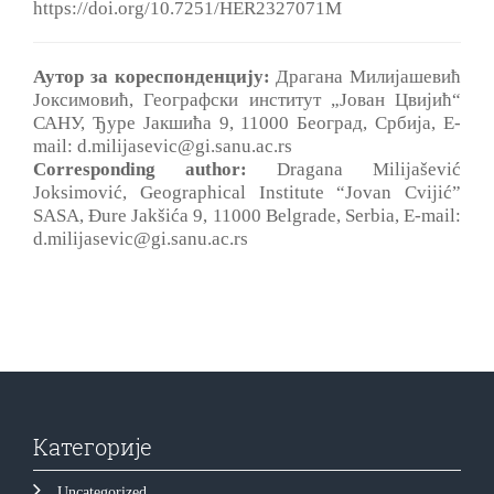
https://doi.org/10.7251/HER2327071M
Аутор за кореспонденцију:
Драгана Милијашевић
Јоксимовић, Географски институт „Јован Цвијић“
САНУ, Ђуре Јакшића 9, 11000 Београд, Србија, E-
mail: d.milijasevic@gi.sanu.ac.rs
Corresponding author:
Dragana Milijašević
Joksimović, Geographical Institute “Jovan Cvijić”
SASA, Đure Jakšića 9, 11000 Belgrade, Serbia, E-mail:
d.milijasevic@gi.sanu.ac.rs
Категорије
Uncategorized