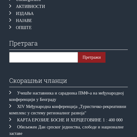
АКТИВНОСТИ
ИЗДАЊА
НАЈАВЕ
ОПШТЕ
Претрага
Скорашњи чланци
Учешће наставника и сарадника ПМФ-а на међународној
конференцији у Београду
XIV Међународна конференција „Туристичко-рекреативни
комплекс у систему регионалног развоја“
КAРTA EРOЗИJE БOСНE И ХEРЦEГOВИНE 1 : 400 000
Обиљежен Дан српског јединства, слободе и националне
заставе