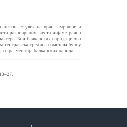
 наилази се увек на врло замршене и
лети разноврсних, често дијаметрално
рактера. Код балканских народа je ово
ва географска средина наметала бурну
ја и размештаја балканских народа.
 13‒27.