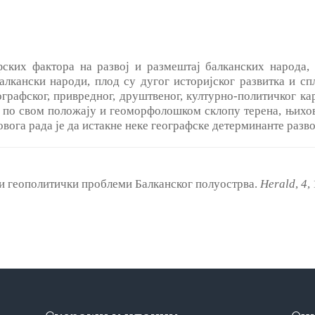
ских фактора на развој и размештај балканских народа,
лкански народи, плод су дугог историјског развитка и сп
графског, привредног, друштвеног, културно-политичког ка
e по свом положају и геоморфолошком склопу терена, њихо
вога рада je да истакне неке географске детерминанте разво
 и геополитички проблеми Балканског полуострва.
Herald
,
4
,