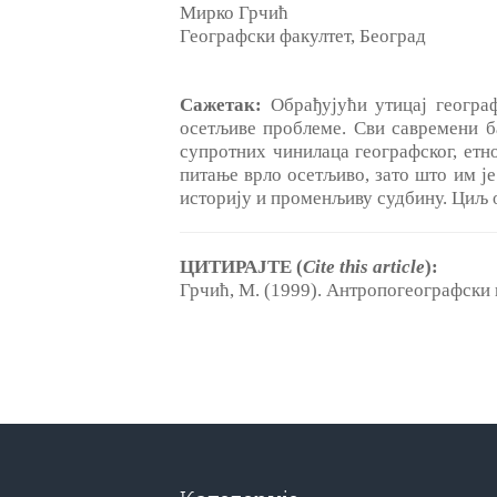
Mирко Грчић
Географски факултет, Београд
Сажетак:
Обрађујући утицај географ
осетљиве проблеме. Сви савремени ба
супротних чинилаца географског, етно
питање врло осетљиво, зато што им j
историју и променљиву судбину. Циљ о
ЦИТИРАЈТЕ (
Cite this article
):
Грчић, М. (1999). Антропогеографски