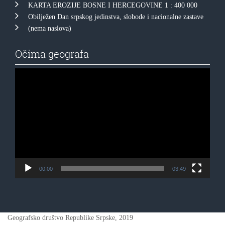
KARTA EROZIJE BOSNE I HERCEGOVINE 1 : 400 000
Obilježen Dan srpskog jedinstva, slobode i nacionalne zastave
(nema naslova)
Očima geografa
Прегледач
видео
записа
00:00
03:49
Geografsko društvo Republike Srpske, 2019