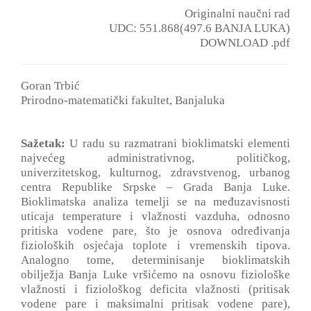
Originalni naučni rad
UDC: 551.868(497.6 BANJA LUKA)
DOWNLOAD .pdf
Goran Trbić
Prirodno-matematički fakultet, Banjaluka
Sažetak:
U radu su razmatrani bioklimatski elementi
najvećeg administrativnog, političkog,
univerzitetskog, kulturnog, zdravstvenog, urbanog
centra Republike Srpske ‒ Grada Banja Luke.
Bioklimatska analiza temelji se na međuzavisnosti
uticaja temperature i vlažnosti vazduha, odnosno
pritiska vodene pare, što je osnova određivanja
fizioloških osjećaja toplote i vremenskih tipova.
Analogno tome, determinisanje bioklimatskih
obilježja Banja Luke vršićemo na osnovu fiziološke
vlažnosti i fiziološkog deficita vlažnosti (pritisak
vodene pare i maksimalni pritisak vodene pare),