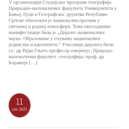
У организацији Студијског програма географија
Природно-математичког факултета Универзитета у
Бањој Луци и Географског друштва Републике
Српске обиљежен је национални празник у
свечаној и радној атмосфери. Тема овогодишње
манифестације била је „Дијалог националних
наука- Образовање у очувању националног
јединства и идентитета.“ Учесници дијалога били
су: др Рајко Гњато професор емеритус, Природо-
математички факултет, -географија; проф. др
Боривоје […]
11
сеп
2025