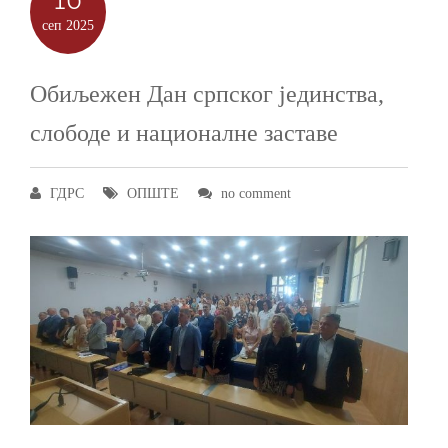
сеп
2025
Обиљежен Дан српског јединства,
слободе и националне заставе
ГДРС
ОПШТЕ
no comment