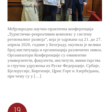
Међународна научно-практична конференција
„Туристичко-рекреативни комплекс у систему
регионалног развојаˮ, која је одржана од 21. до 27.
априла 2026. године у Београду, окупила је велики
број институција и организација различитих нивоа.
Организатори Конференције су еминентни
универзитети, факултети, институти, министарства
и стручна удружења из Руске Федерације, Србије,
Бјелорусије, Киргизије, Црне Горе и Азербејџана,
при чему су у […]
19