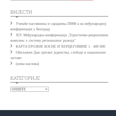
ВИЈЕСТИ
Учешће наставника и сарадника ПМФ-а на међународној
конференцији у Београду
XIV Међународна конференција „Туристичко-рекреативни
комплекс у систему регионалног развоја“
КAРTA EРOЗИJE БOСНE И ХEРЦEГOВИНE 1 : 400 000
Обиљежен Дан српског јединства, слободе и националне
заставе
(нема наслова)
КАТЕГОРИЈЕ