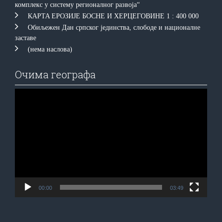
комплекс у систему регионалног развоја“
КAРTA EРOЗИJE БOСНE И ХEРЦEГOВИНE 1 : 400 000
Обиљежен Дан српског јединства, слободе и националне
заставе
(нема наслова)
Очима географа
Прегледач
видео
записа
00:00
03:49