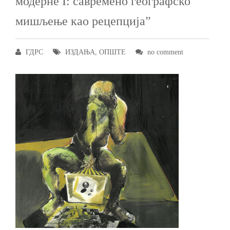
модерне I: савремено географско
мишљење као рецепција”
ГДРС
ИЗДАЊА
,
ОПШТЕ
no comment