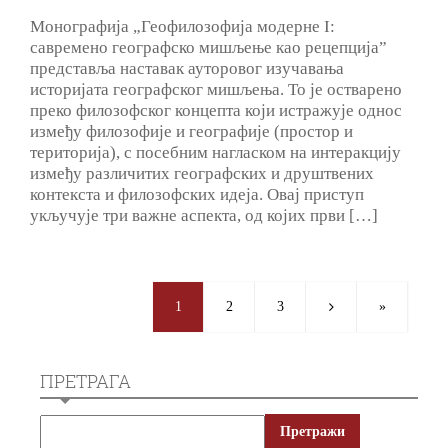
Монографија „Геофилозофија модерне I:
савремено географско мишљење као рецепција”
представља наставак ауторовог изучавања
историјата географског мишљења. То је остварено
преко филозофског концепта који истражује однос
између филозофије и географије (простор и
територија), с посебним нагласком на интеракцију
између различитих географских и друштвених
контекста и филозофских идеја. Овај приступ
укључује три важне аспекта, од којих први […]
1
2
3
»
ПРЕТРАГА