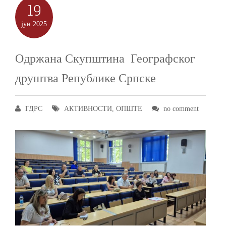
19
јун
2025
Одржана Скупштина Географског
друштва Републике Српске
ГДРС
АКТИВНОСТИ
,
ОПШТЕ
no comment