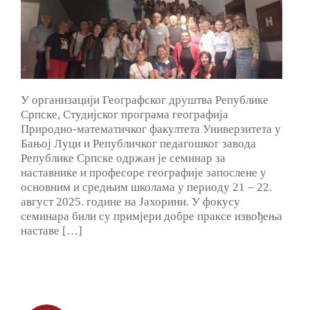
У организацији Географског друштва Републике
Српске, Студијског програма географија
Природно-математичког факултета Универзитета у
Бањој Луци и Републичког педагошког завода
Републике Српске одржан је семинар за
наставнике и професоре географије запослене у
основним и средњим школама у периоду 21 – 22.
август 2025. године на Јахорини. У фокусу
семинара били су примјери добре праксе извођења
наставе […]