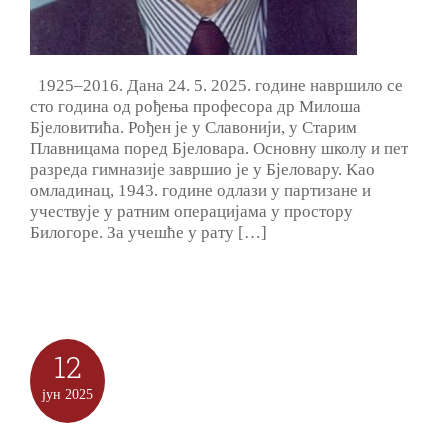
1925–2016. Дана 24. 5. 2025. године навршило се
сто година од рођења професора др Милоша
Бјеловитића. Рођен је у Славонији, у Старим
Плавницама поред Бјеловара. Основну школу и пет
разреда гимназије завршио је у Бјеловару. Kао
омладинац, 1943. године одлази у партизане и
учествује у ратним операцијама у простору
Билогоре. За учешће у рату […]
12
јун
2025