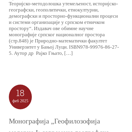
Теоријско-методолошка утемељеност, историјско-
географски, геополитички, етнокултурни,
демографски и просторно-функционални процеси
и системи организације у српском етничком
простору“. Издавач ове обимне научне
монографије српског националног простора
(стр.848) је Природно-математички факултет
Универзитет у Бањој Луци. ISBN978-99976-86-27-
5. Аутор др Рајко Гњато, […]
18
феб
2025
Монографија „Геофилозофија