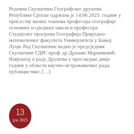
Редовна Скупштина Географског друштва
Републике Српске одржана је 14.06.2025. године у
присуству њених чланова професора географије
основних и средњих школа и професора
Студијског програма Географија Природно-
математичког факултета Универзитета у Бањој
Луци. Рад Скупштине водио је предсједник
Скупштине ГДРС проф. др Драшко Маринковић.
Извјештај о раду Друштва у просљедње двије
године у области научно-истраживачког рада,
публицистике, […]
13
јун
2025