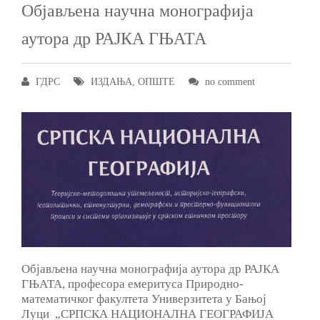
Објављена научна монографија
аутора др РАЈКА ГЊАТА
ГДРС
ИЗДАЊА
,
ОПШТЕ
no comment
Објављена научна монографија аутора др РАЈКА
ГЊАТА, професора емеритуса Природно-
математичког факултета Универзитета у Бањој
Луци „СРПСКА НАЦИОНАЛНА ГЕОГРАФИЈА