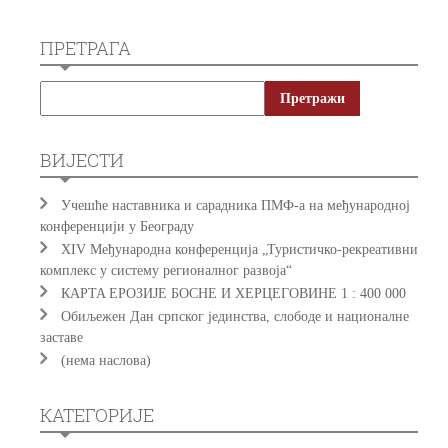
ПРЕТРАГА
ВИЈЕСТИ
Учешће наставника и сарадника ПМФ-а на међународној
конференцији у Београду
XIV Међународна конференција „Туристичко-рекреативни
комплекс у систему регионалног развоја“
КAРTA EРOЗИJE БOСНE И ХEРЦEГOВИНE 1 : 400 000
Обиљежен Дан српског јединства, слободе и националне
заставе
(нема наслова)
КАТЕГОРИЈЕ