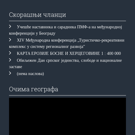
Скорашњи чланци
Учешће наставника и сарадника ПМФ-а на међународној
конференцији у Београду
XIV Међународна конференција „Туристичко-рекреативни
комплекс у систему регионалног развоја“
КAРTA EРOЗИJE БOСНE И ХEРЦEГOВИНE 1 : 400 000
Обиљежен Дан српског јединства, слободе и националне
заставе
(нема наслова)
Очима географа
Прегледач
видео
записа