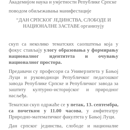
Академијом наука и умјетности Републике Српске
поводом обиљежавања манифестације
“ДАН СРПСКОГ ЈЕДИНСТВА, СЛОБОДЕ И
НАЦИОНАЛНЕ ЗАСТАВЕ организују
скуп са неколико тематских саопштења која у
фокус стављају
улогу образовања у формирању
националног идентитета и очувању
националног простора.
Предавачи су професори са Универзитета у Бањој
Луци и руководиоци Републичког педагошког
завода Републике Српске и Републичког завода за
заштиту културно-историјског и природног
насљеђа.
Тематски скуп одржаће се
у петак, 13. септембра,
са почетком у 11.00 часова
, у амфитеатру
Природно-математичког факултета у Бањој Луци.
Дан српског јединства, слободе и националне