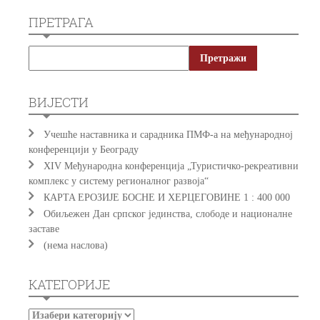
ПРЕТРАГА
ВИЈЕСТИ
Учешће наставника и сарадника ПМФ-а на међународној
конференцији у Београду
XIV Међународна конференција „Туристичко-рекреативни
комплекс у систему регионалног развоја“
КAРTA EРOЗИJE БOСНE И ХEРЦEГOВИНE 1 : 400 000
Обиљежен Дан српског јединства, слободе и националне
заставе
(нема наслова)
КАТЕГОРИЈЕ