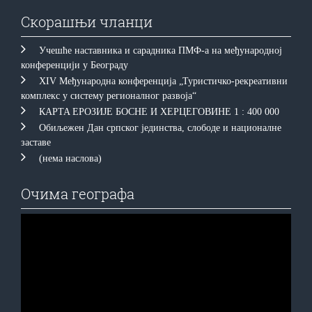
Скорашњи чланци
Учешће наставника и сарадника ПМФ-а на међународној
конференцији у Београду
XIV Међународна конференција „Туристичко-рекреативни
комплекс у систему регионалног развоја“
КAРTA EРOЗИJE БOСНE И ХEРЦEГOВИНE 1 : 400 000
Обиљежен Дан српског јединства, слободе и националне
заставе
(нема наслова)
Очима географа
Прегледач
видео
записа