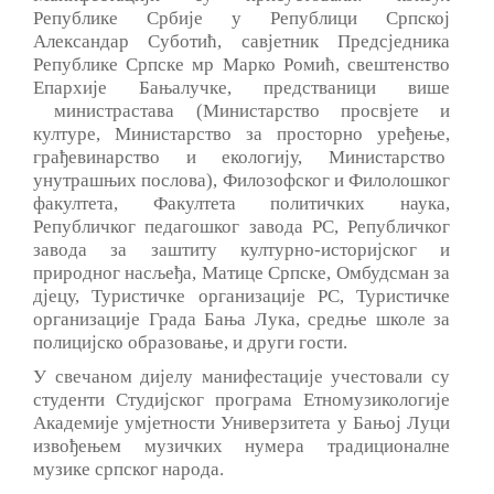
Републике Србије у Републици Српској
Александар Суботић, савјетник Предсједника
Републике Српске мр Марко Ромић, свештенство
Епархије Бањалучке, предстваници више
министрастава (Министарство просвјете и
културе, Министарство за просторно уређење,
грађевинарство и екологију, Министарство
унутрашњих послова), Филозофског и Филолошког
факултета, Факултета политичких наука,
Републичког педагошког завода РС, Републичког
завода за заштиту културно-историјског и
природног насљеђа, Матице Српске, Омбудсман за
дјецу, Туристичке организације РС, Туристичке
организације Града Бања Лука, средње школе за
полицијско образовање, и други гости.
У свечаном дијелу манифестације учестовали су
студенти Студијског програма Етномузикологије
Академије умјетности Универзитета у Бањој Луци
извођењем музичких нумера традиционалне
музике српског народа.