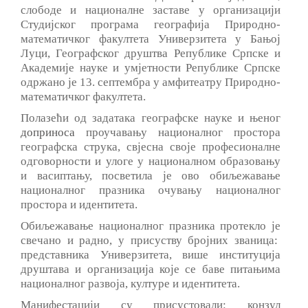
слободе и националне заставе у организацији
Студијског програма географија Природно-
математичког факултета Универзитета у Бањој
Луци, Географског друштва Републике Српске и
Академије науке и умјетности Републике Српске
одржано је 13. септембра у амфитеатру Природно-
математичког факултета.
Полазећи од задатака географске науке и њеног
доприноса
проучавању националног простора
географска струка, свјесна своје професионалне
одговорности и улоге у националном образовању
и васиптању, посветила је ово обиљежавање
националног празника очувању националног
простора и идентитета.
Обиљежавање националног празника протекло је
свечано и радно, у присуству бројних званица:
представника Универзитета, више институција
друштава и организација које се баве питањима
националног развоја, културе и идентитета.
Манифестацији су присустовали: конзул