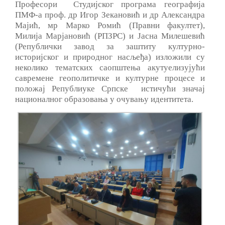
Професори Студијског програма географија
ПМФ-а проф. др Игор Зекановић и др Александра
Мајић, мр Марко Ромић (Правни факултет),
Милија Марјановић (РПЗРС) и Јасна Милешевић
(Републички завод за заштиту културно-
историјског и природног насљеђа) изложили су
неколико тематских саопштења акутуелизујући
савремене геополитичке и културне процесе и
положај Републиуке Српске истичући значај
националног образовања у очувању идентитета.