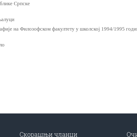
блике Српске
њалуци
афије на Филозофском факултету у школској 1994/1995 годи
ло
Скорашњи чланци
Оч