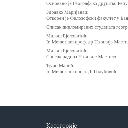
Основано je Географско друштво Репу
Здравко Маријанац:
Отворен je Филозофски факултет у Ба
Списак дипломираних студената геогр
Милош Бјеловитић:
In Memoriam проф. др Наталија Масти
Милош Бјеловитић:
Списак радова Наталиje Мастило
Ђуро Марић:
In Memoriam проф. Д. Голубовић
Категорије