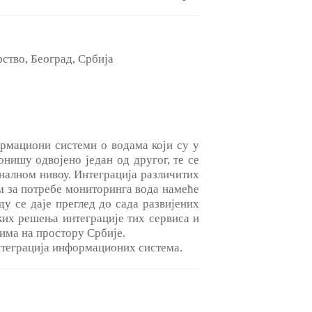
ство, Београд, Србија
рмациони системи о водама који су у
ишу одвојено један од другог, те се
налном нивоу. Интеграција различитих
 за потребе мониторинга вода намеће
 се даје преглед до сада развијених
их решења интеграције тих сервиса и
има на простору Србије.
нтеграција информационих система.