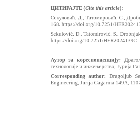
ЦИТИРАЈТЕ (
Cite this article
)
:
Секуловић, Д., Татомировић, С., Дро
168. https://doi.org/10.7251/HER2024
Sekulović, D., Tatomirović, S., Drobnj
https://doi.org/10.7251/HER2024139C
Аутор за кореспонденцију:
Драго
технологије и инжењерство, Јурија Га
Corresponding author:
Dragoljub Se
Engineering, Jurija Gagarina 149A, 110