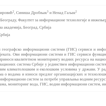
2
3
2
мировић
, Синиша Дробњак
и Ненад Гаљак
Београду, Факултет за информационе технологије и инжењер
а академија, Београд, Србија
Србија
и географско информациони системи (ГИС) сервиси и инфо
јеката. Ови информациони системи и ГИС сервиси функцион
оприноси квалитетном мониторингу водних ресурса на нацио
ационих система Србије у јединствен информациони систем
им климатолошким и еколошким условима у држави. У раду
а о водама и износи предлог организацијских и технолошк
информациони систем за потребе управљања водним ресурс
ама, мониторинг вода, ГИС, водни информациони систем, и