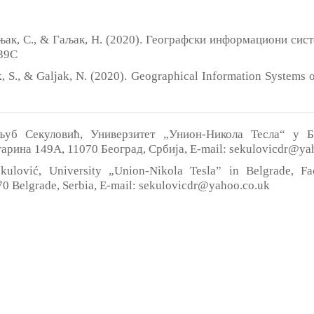
бњак, С., & Гаљак, Н. (2020). Географски информациони сис
139C
ak, S., & Galjak, N. (2020). Geographical Information Systems
љуб Секуловић, Универзитет „Унион-Никола Тесла“ у Б
гарина 149А, 11070 Београд, Србија, E-mail: sekulovicdr@ya
kulović, University „Union-Nikola Tesla” in Belgrade, F
70 Belgrade, Serbia, E-mail: sekulovicdr@yahoo.co.uk