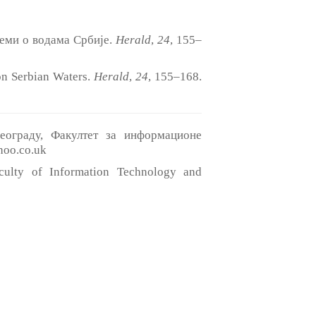
теми о водама Србије.
Herald
,
24
, 155‒
 on Serbian Waters.
Herald
,
24
, 155‒168.
еограду, Факултет за информационе
hoo.co.uk
aculty of Information Technology and