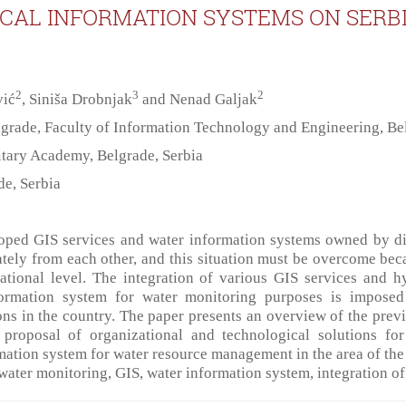
CAL INFORMATION SYSTEMS ON SERB
2
3
2
vić
, Siniša Drobnjak
and Nenad Galjak
lgrade, Faculty of Information Technology and Engineering, Be
itary Academy, Belgrade, Serbia
de, Serbia
oped GIS services and water information systems owned by diff
tely from each other, and this situation must be overcome becau
ational level. The integration of various GIS services and 
formation system for water monitoring purposes is imposed
ons in the country. The paper presents an overview of the pre
proposal of organizational and technological solutions for
mation system for water resource management in the area of the
ater monitoring, GIS, water information system, integration of