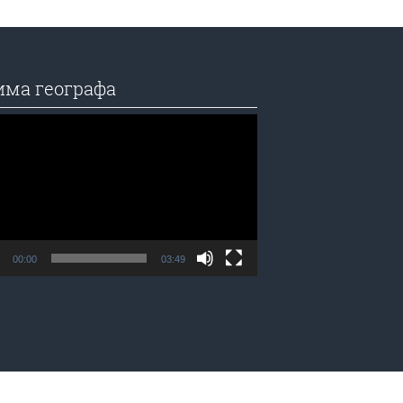
има географа
едач
а
00:00
03:49