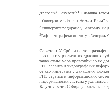
1
Драгољуб Секуловић
, Славиша Тато
1
Универзитет „Унион-Никола Тесла” у 
2
Универзитет одбране у Београду, Војн
3
Војногеографски институт, Београд, 
Сажетак:
У Србији постоје развијен
власништву различитих државних суб
такво стање мора превазићи јер не д
ГИС сервиса и хидрографских информ
се као императив у данашњим сложен
ГИС сервиса и информационих систем
информационих система у јединствен 
Кључне речи:
Србија, управљање вод