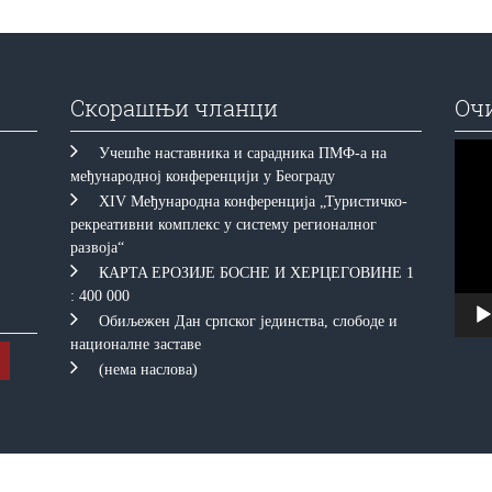
Скорашњи чланци
Оч
Прегл
Учешће наставника и сарадника ПМФ-а на
видео
међународној конференцији у Београду
запис
XIV Међународна конференција „Туристичко-
рекреативни комплекс у систему регионалног
развоја“
КAРTA EРOЗИJE БOСНE И ХEРЦEГOВИНE 1
: 400 000
Обиљежен Дан српског јединства, слободе и
националне заставе
(нема наслова)