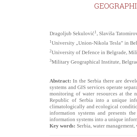
GEOGRAPHI
1
Dragoljub Sekulović
, Slaviša Tatomiro
1
University „Union-Nikola Tesla” in Be
2
University of Defence in Belgrade, Mil
3
Military Geographical Institute, Belgra
Abstract:
In the Serbia there are devel
systems and GIS services operate separa
monitoring of water resources at the n
Republic of Serbia into a unique in
climatologically and ecological conditi
information systems and presents the 
information systems into a unique infor
Key words:
Serbia, water management, w