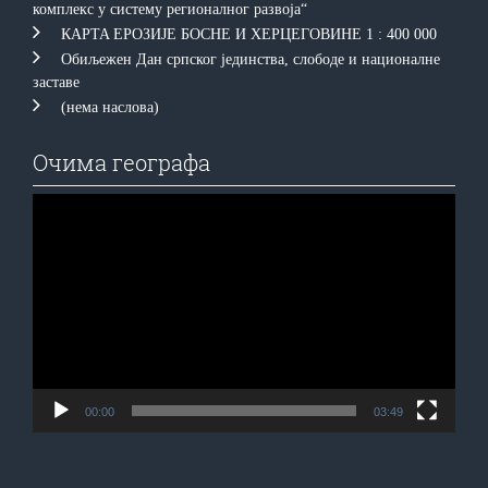
комплекс у систему регионалног развоја“
КAРTA EРOЗИJE БOСНE И ХEРЦEГOВИНE 1 : 400 000
Обиљежен Дан српског јединства, слободе и националне
заставе
(нема наслова)
Очима географа
Прегледач
видео
записа
00:00
03:49