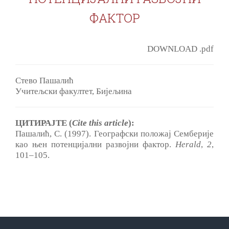
ФАКТОР
DOWNLOAD .pdf
Стево Пашалић
Учитељски факултет, Бијељина
ЦИТИРАЈТЕ (
Cite this article
):
Пашалић, С. (1997). Географски положај Семберије
кao њен потенциjални развојни фактор.
Herald
,
2
,
101‒105.