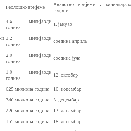
Аналогно вријеме у календарск
Геолошко вријеме
години
4.6 милијарди
1. јануар
година
ки
3.2 милијарди
средина априла
година
2.0 милијарди
средина јула
година
1.0 милијарди
12. октобар
година
625 милиона година
10. новембар
340 милиона година
3. децембар
220 милиона година
13. децембар
155 милиона година
18. децембар