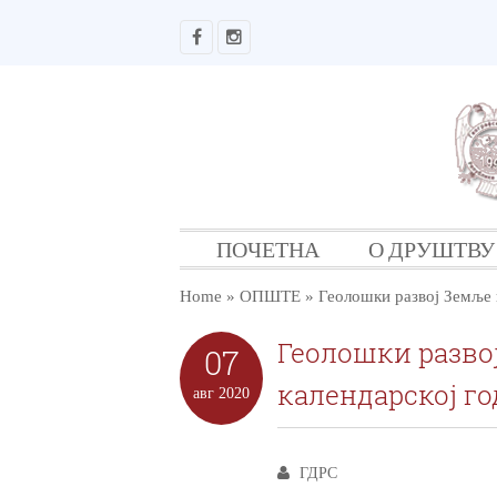
ПОЧЕТНА
О ДРУШТВУ
Home
»
ОПШТЕ
»
Геолошки развој Земље 
Геолошки развој Земље приказан аналогно једној
07
календарској г
авг
2020
ГДРС