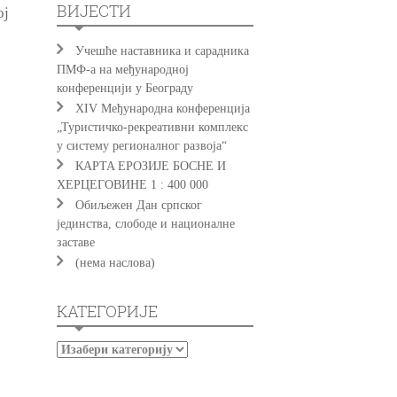
ВИЈЕСТИ
ој
Учешће наставника и сарадника
ПМФ-а на међународној
конференцији у Београду
XIV Међународна конференција
„Туристичко-рекреативни комплекс
у систему регионалног развоја“
КAРTA EРOЗИJE БOСНE И
ХEРЦEГOВИНE 1 : 400 000
Обиљежен Дан српског
јединства, слободе и националне
заставе
(нема наслова)
КАТЕГОРИЈЕ