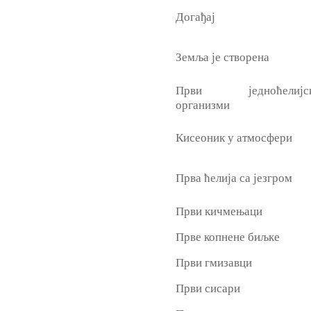
Догађај
Земља је створена
Први једноћелијс
организми
Кисеоник у атмосфери
Прва ћелија са језгром
Први кичмењаци
Прве копнене биљке
Први гмизавци
Први сисари