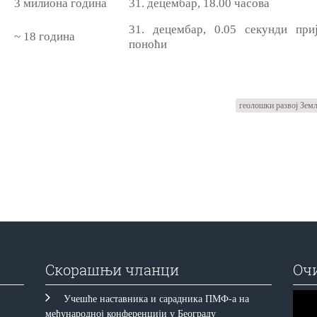
3 милиона година
31. децембар, 18.00 часова
31. децембар, 0.05 секунди при
~ 18 година
поноћи
геолошки развој Зем
Скорашњи чланци
Оч
Прегл
Учешће наставника и сарадника ПМФ-а на
видео
међународној конференцији у Београду