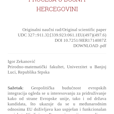
HERCEGOVINI
Originalni naučni rad/Original scientific paper
UDC 327::911.3]:[339.923:061.1EU(497)(497.6)
DOI 10.7251/HER1714087Z
DOWNLOAD .pdf
Igor Zekanović
Prirodno-matematički fakultet, Univerzitet u Banjoj
Luci, Republika Srpska
Sažetak
: Geopolitička budućnost evropskih
integracija ogleda se u interesovanju za pridruživanje
kako od strane Evropske unije, tako i od država
kandidata, što ukazuje da se u međunarodnim
odnosima EU doživljava kao uspješan i funkcionalan