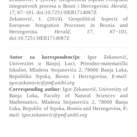
integrativnih procesa u Bosni i Hercegovini.
Herald,
17
,
87−101. doi:10.7251/HER1714087Z
Zekanović, I. (2014). Geopolitical Aspects of
European Integration Processes in Bosnia and
Herzegovina.
Herald, 17
,
87−101.
doi:10.7251/HER1714087Z
Autor za korespondenciju
: Igor Zekanović,
Univerzitet u Banjoj Luci, Prirodno-matematički
fakultet, Mladena Stojanovića 2, 78000 Banja Luka,
Republika Srpska, Bosna i Hercegovina,
E-mail:
igor.zekanovic@pmf.unibl.org
Corresponding author
: Igor Zekanović, University of
Banja Luka, Faculty of Natural Sciences and
Mathematics, Mladena Stojanovića 2, 78000 Banja
Luka, Republic of Srpska, Bosnia and Herzegovina,
E-
mail: igor.zekanovic@pmf.unibl.org