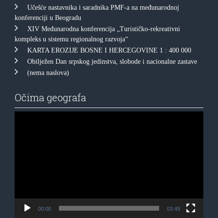
Učešće nastavnika i saradnika PMF-a na međunarodnoj
konferenciji u Beogradu
XIV Međunarodna konferencija „Turističko-rekreativni
kompleks u sistemu regionalnog razvoja“
KARTA EROZIJE BOSNE I HERCEGOVINE 1 : 400 000
Obilježen Dan srpskog jedinstva, slobode i nacionalne zastave
(nema naslova)
Očima geografa
Прегледач
видео
записа
00:00
03:49