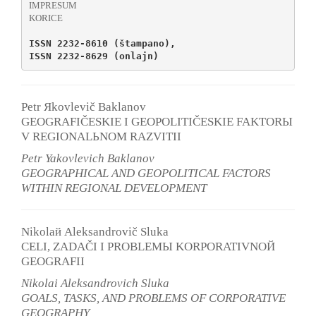
IMPRESUM
KORICE
ISSN 2232-8610 (
štampano
), 
ISSN 2232-8629 (onlajn)
Petr Яkovlevič Baklanov
GEOGRAFIČESKIE I GEOPOLITIČESKIE FAKTORЫ
V REGIONALЬNOM RAZVITII
Petr Yakovlevich Baklanov
GEOGRAPHICAL AND GEOPOLITICAL FACTORS
WITHIN REGIONAL DEVELOPMENT
Nikolaй Aleksandrovič Sluka
CELI, ZADAČI I PROBLEMЫ KORPORATIVNOЙ
GEOGRAFII
Nikolai Aleksandrovich Sluka
G
OALS, TASKS, AND PROBLEMS OF CORPORATIVE
GEOGRAPHY