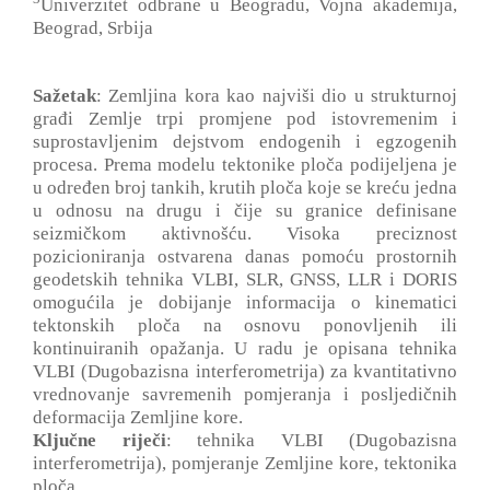
Univerzitet odbrane u Beogradu, Vojna akademija,
Beograd, Srbija
Sažetak
: Zemljina kora kao najviši dio u strukturnoj
građi Zemlje trpi promjene pod istovremenim i
suprostavljenim dejstvom endogenih i egzogenih
procesa. Prema modelu tektonike ploča podijeljena je
u određen broj tankih, krutih ploča koje se kreću jedna
u odnosu na drugu i čije su granice definisane
seizmičkom aktivnošću. Visoka preciznost
pozicioniranja ostvarena danas pomoću prostornih
geodetskih tehnika VLBI, SLR, GNSS, LLR i DORIS
omogućila je dobijanje informacija o kinematici
tektonskih ploča na osnovu ponovljenih ili
kontinuiranih opažanja. U radu je opisana tehnika
VLBI (Dugobazisna interferometrija) za kvantitativno
vrednovanje savremenih pomjeranja i posljedičnih
deformacija Zemljine kore.
Ključne riječi
: tehnika VLBI (Dugobazisna
interferometrija), pomjeranje Zemljine kore, tektonika
ploča.