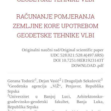
RAČUNANJE POMJERANJA
ZEMLJINE KORE UPOTREBOM
GEODETSKE TEHNIKE VLBI
Originalni naučni rad/Original scientific paper
UDC 528.021:528.4(497.6RS)
DOI 10.7251/HER1923143T
DOWNLOAD .pdf
1
2
3
Gorana Todorić
, Dejan Vasić
i Dragoljub Sekulović
1
Geodetska agencija „ViŽ“, Prnjavor, Republika
Srpska
2
Univerzitet u Banjoj Luci, Arhitektonsko-
građevinsko-geodetski fakultet, Banja Luka,
Republika Srpska
3