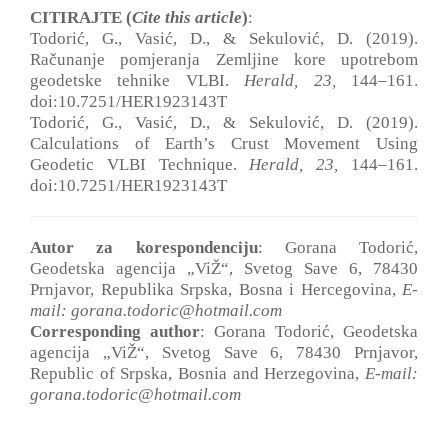
CITIRAJTE (
Cite this article
)
:
Todorić, G., Vasić, D., & Sekulović, D. (2019).
Računanje pomjeranja Zemljine kore upotrebom
geodetske tehnike VLBI.
Herald, 23
,
144‒161.
doi:10.7251/HER1923143T
Todorić, G., Vasić, D., & Sekulović, D. (2019).
Calculations of Earth’s Crust Movement Using
Geodetic VLBI Technique.
Herald, 23
,
144‒161.
doi:10.7251/HER1923143T
Autor za korespondenciju
: Gorana Todorić,
Geodetska agencija „ViŽ“, Svetog Save 6, 78430
Prnjavor, Republika Srpska, Bosna i Hercegovina,
E-
mail: gorana.todoric@hotmail.com
Corresponding author
: Gorana Todorić, Geodetska
agencija „ViŽ“, Svetog Save 6, 78430 Prnjavor,
Republic of Srpska, Bosnia and Herzegovina,
E-mail:
gorana.todoric@hotmail.com