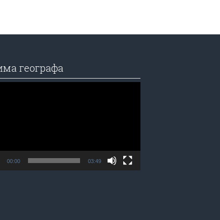
има географа
едач
а
00:00
03:49