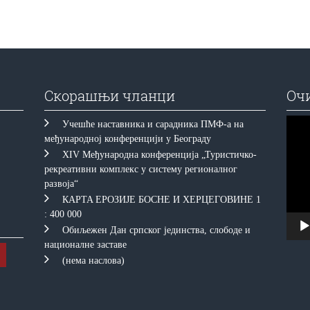
Скорашњи чланци
Оч
Прегл
Учешће наставника и сарадника ПМФ-а на
видео
међународној конференцији у Београду
запис
XIV Међународна конференција „Туристичко-
рекреативни комплекс у систему регионалног
развоја“
КAРTA EРOЗИJE БOСНE И ХEРЦEГOВИНE 1
: 400 000
Обиљежен Дан српског јединства, слободе и
националне заставе
(нема наслова)