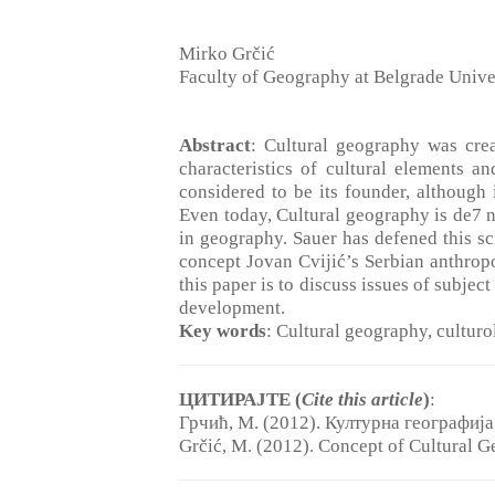
Mirko Grčić
Faculty of Geography at Belgrade Univer
Abstract
: Cultural geography was crea
characteristics of cultural elements 
considered to be its founder, althoug
Even today, Cultural geography is de7 ne
in geography. Sauer has defened this sci
concept Jovan Cvijić’s Serbian anthrop
this paper is to discuss issues of subje
development.
Key words
: Cultural geography, culturo
ЦИТИРАЈТЕ (
Cite this article
)
:
Грчић, М. (2012). Културна географија
Grčić, M. (2012). Concept of Cultural G