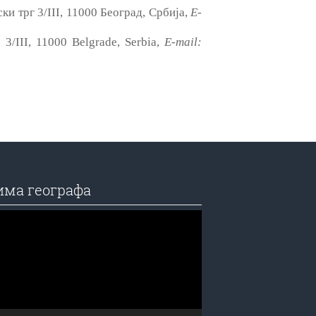
ки трг 3/III, 11000 Београд, Србија,
E-
 3/III, 11000 Belgrade, Serbia,
E-mail:
има географа
едач
а