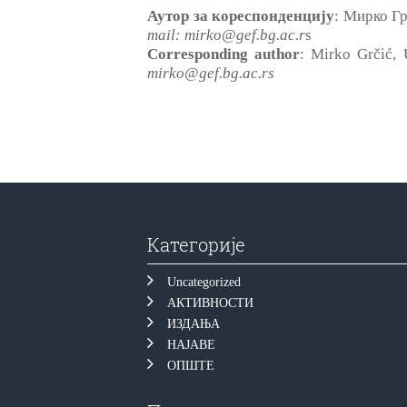
Аутор за кореспонденцију
: Мирко Гр
mail: mirko@gef.bg.ac.r
s
Corresponding author
: Mirko Grčić, 
mirko@gef.bg.ac.rs
Категорије
Uncategorized
АКТИВНОСТИ
ИЗДАЊА
НАЈАВЕ
ОПШТЕ