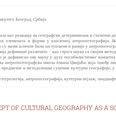
акултет, Београд, Србија
стала као реакција на географски детерминизам и статични
их елемената и форми у класичној антропогеографији. 
ко су њени аспекти били заступљени и раније у антропогеогр
фија дефинише различито − као строга наука са својим мето
р је дефинисао ову науку у духу посибилистичког концепта
ска антропогеографска школа Јована Цвијића, која такође им
а предметне и методолошке суштине културне географије, у 
културологија, антропогеографија, културни пејзаж, ландшафт
PT OF CULTURAL GEOGRAPHY AS A S