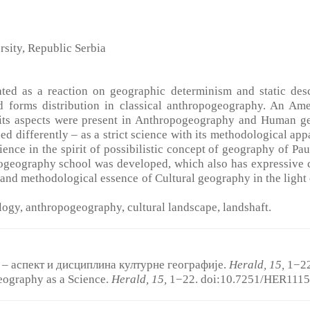
sity, Republic Serbia
ted as a reaction on geographic determinism and static desc
and forms distribution in classical anthropogeography. An Am
h its aspects were present in Anthropogeography and Human 
d differently – as a strict science with its methodological app
ence in the spirit of possibilistic concept of geography of Paul 
ogeography school was developed, which also has expressive c
ct and methodological essence of Cultural geography in the light
logy, anthropogeography, cultural landscape, landshaft.
 ‒ аспект и дисциплина културне географије.
Herald, 15
,
1−22
eography as a Science.
Herald, 15
,
1−22. doi:10.7251/HER111