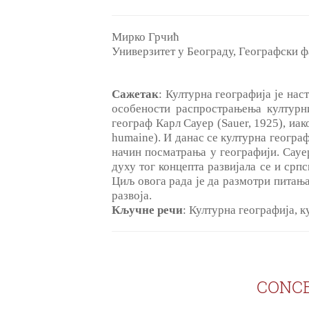
Мирко Грчић
Универзитет у Београду, Географски ф
Сажетак
: Културна географија је на
особености распрострањења културн
географ Карл Сауер (Sauer, 1925), иа
humaine). И данас се културна геогра
начин посматрања у географији. Сауе
духу тог концепта развијала се и срп
Циљ овога рада је да размотри питањ
развоја.
Кључне речи
: Културна географија, 
CONCE