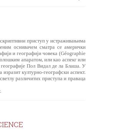
 дескриптивни приступ у истраживањима
Њеним оснивачем сматра се амерички
афији и географији човека (Géographie
долошким апаратом, или као аспекг или
 географије Пол Видал де ла Блаша. У
а изразит културно-географски аспект.
светлу различитих приступа и праваца
.
CIENCE