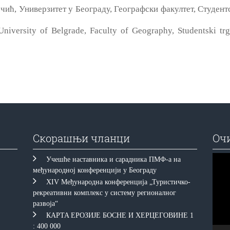
чић, Универзитет у Београду, Географски факултет, Студентс
University of Belgrade, Faculty of Geography, Studentski trg
Скорашњи чланци
Оч
Прегл
Учешће наставника и сарадника ПМФ-а на
видео
међународној конференцији у Београду
запис
XIV Међународна конференција „Туристичко-
рекреативни комплекс у систему регионалног
развоја“
КAРTA EРOЗИJE БOСНE И ХEРЦEГOВИНE 1
: 400 000