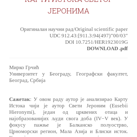
ЈЕРОНИМА
Оригиналан научни рад/Original scientific paper
UDC 912.43:[911.3:94(497)”00/03″
DOI 10.7251/HER1923019G
DOWNLOAD .pdf
Мирко Грчић
Универзитет у Београду, Географски факултет,
Београд, Србија
Сажетак
: У овом раду аутор је анализирао Карту
Истока чији је аутор Свети Јероним (Eusebii
Hieronymi), један од црквених отаца и
најобразованијих људи свога доба (IV−V век). У
фокусу пажње је Балканско полуострво,
Црноморски регион, Мала Азија и Блиски исток.