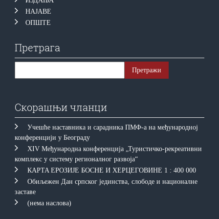
ИЗДАЊА
НАЈАВЕ
ОПШТЕ
Претрага
Скорашњи чланци
Учешће наставника и сарадника ПМФ-а на међународној
конференцији у Београду
XIV Међународна конференција „Туристичко-рекреативни
комплекс у систему регионалног развоја“
КAРTA EРOЗИJE БOСНE И ХEРЦEГOВИНE 1 : 400 000
Обиљежен Дан српског јединства, слободе и националне
заставе
(нема наслова)