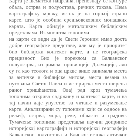
Карта је шематски нацртана, препознају се контуре
обала, острва и полуострва, речних токова. Нема
картографску мрежу, исток је на горњој страни
карте, што је особина средњовековних монашких
карата. Карта обилује митолошким библијским
представама. Из мноштва топонима
на карти се види да је Свети Јероним имао доста
добре географске представе, али му је приоритет
био библијски контекст карте, а не географска
прецизност. Био је пореклом са Балканског
полуострва, из римске провинције Далмације, али
су га као теолога и оца цркве више занимала места
за античке и библијске митове, места везана за
путовања Светог Павла и историјска места ширења
раног хришћанства. Овај рад кроз тумачења
топонима открива садржину и контекст карте, и на
тај начин даје упутство за читање и разумевање
карте. Анализирани су топоними који се односе на
рељеф, острва, мора, реке, области и градове.
Тумачење топонима представља научни допринос
историјској картографији и историјској географији
Балканског полуострва и Блиског истока античког