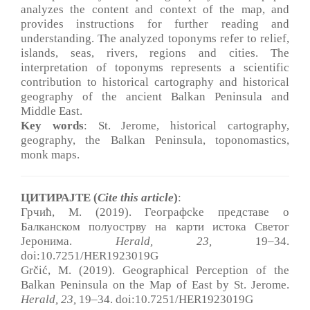
analyzes the content and context of the map, and
provides instructions for further reading and
understanding. The analyzed toponyms refer to relief,
islands, seas, rivers, regions and cities. The
interpretation of toponyms represents a scientific
contribution to historical cartography and historical
geography of the ancient Balkan Peninsula and
Middle East.
Key words
: St. Jerome, historical cartography,
geography, the Balkan Peninsula, toponomastics,
monk maps.
ЦИТИРАЈТЕ (
Cite this article
)
:
Грчић, М. (2019). Географсkе представе о
Балканском полуострву на карти истока Светог
Јеронима.
Herald, 23
,
19‒34.
doi:10.7251/HER1923019G
Grčić, M. (2019). Geographical Perception of the
Balkan Peninsula on the Map of East by St. Jerome.
Herald, 23,
19‒34. doi:10.7251/HER1923019G