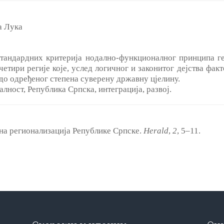
а Лука
тандардних критерија нодално-функционалног принципа ге
етири регије које, услед логичног и законитог дејства фак
до одређеног степена суверену државну цјелину.
лност, Република Српска, интеграција, развој.
лна регионализација Републике Српске.
Herald
,
2
, 5‒11.