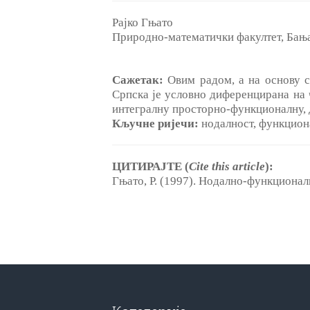
Рајко Гњато
Природно-математички факултет, Бањ
Сажетак:
Овим радом, а на основу с
Српска je условно диференцирана на ч
интегралну просторно-функционалну, 
Кључне ријечи:
нодалност, функциона
ЦИТИРАЈТЕ (
Cite this article
):
Гњато, P. (1997). Нодално-функциона