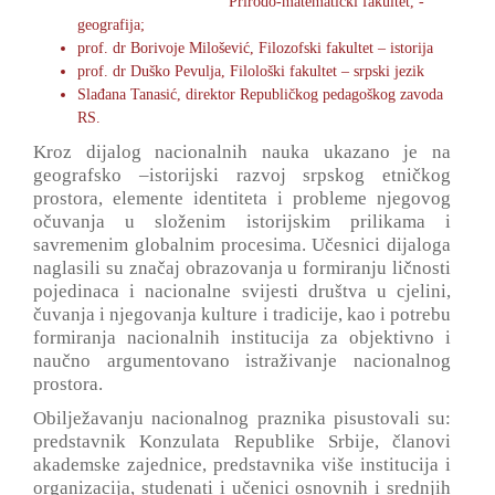
Prirodo-matematički fakultet, -
geografija;
prof. dr Borivoje Milošević, Filozofski fakultet – istorija
prof. dr Duško Pevulja, Filološki fakultet – srpski jezik
Slađana Tanasić, direktor Republičkog pedagoškog zavoda
RS.
Kroz dijalog nacionalnih nauka ukazano je na
geografsko –istorijski razvoj srpskog etničkog
prostora, elemente identiteta i probleme njegovog
očuvanja u složenim istorijskim prilikama i
savremenim globalnim procesima. Učesnici dijaloga
naglasili su značaj obrazovanja u formiranju ličnosti
pojedinaca i nacionalne svijesti društva u cjelini,
čuvanja i njegovanja kulture i tradicije, kao i potrebu
formiranja nacionalnih institucija za objektivno i
naučno argumentovano istraživanje nacionalnog
prostora.
Obilježavanju nacionalnog praznika pisustovali su:
predstavnik Konzulata Republike Srbije, članovi
akademske zajednice, predstavnika više institucija i
organizacija, studenati i učenici osnovnih i srednjih