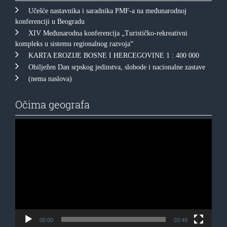
Učešće nastavnika i saradnika PMF-a na međunarodnoj
konferenciji u Beogradu
XIV Međunarodna konferencija „Turističko-rekreativni
kompleks u sistemu regionalnog razvoja“
KARTA EROZIJE BOSNE I HERCEGOVINE 1 : 400 000
Obilježen Dan srpskog jedinstva, slobode i nacionalne zastave
(nema naslova)
Očima geografa
Прегледач
видео
записа
00:00
03:49