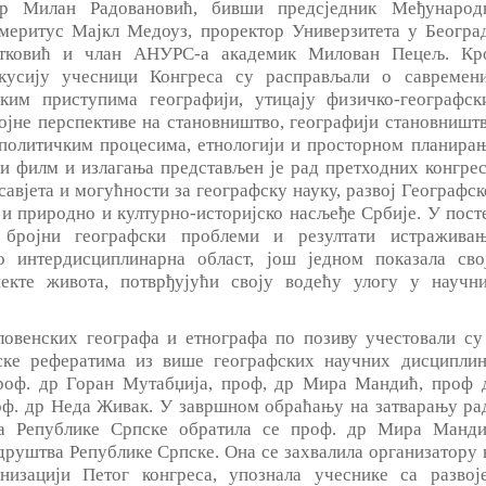
р Милан Радовановић, бивши предсједник Међународ
емеритус Мајкл Медоуз, проректор Универзитета у Београ
тковић и члан АНУРС-а академик Милован Пецељ. Кр
кусију учесници Конгреса су расправљали о савремен
ким приступима географији, утицају физичко-географск
ојне перспективе на становништво, географији становништв
 политичким процесима, етнологији и просторном планирањ
и филм и излагања представљен је рад претходних конгрес
авјета и могућности за географску науку, развој Географск
 и природно и културно-историјско насљеђе Србије. У пост
 бројни географски проблеми и резултати истраживањ
о интердисциплинарна област, још једном показала сво
пекте живота, потврђујући своју водећу улогу у научн
ловенских географа и етнографа по позиву учестовали су
ске рефератима из више географских научних дисциплин
роф. др Горан Мутабџија, проф, др Мира Мандић, проф 
ф. др Неда Живак. У завршном обраћању на затварању ра
а Републике Српске обратила се проф. др Мира Манди
друштва Републике Српске. Она се захвалила организатору 
низацији Петог конгреса, упознала учеснике са развој