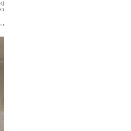
ај
ни
ко