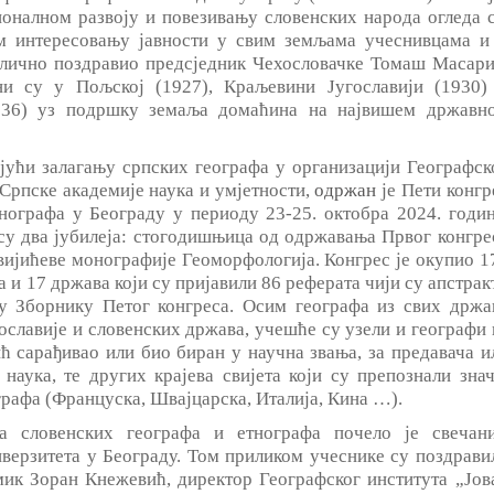
оналном развоју и повезивању словенских народа огледа с
ом интересовању јавности у свим земљама учеснивцама и
 лично поздравио предсједник Чехословачке Томаш Масари
и су у Пољској (1927), Краљевини Југославији (1930)
936) уз подршку земаља домаћина на највишем државн
јући залагању српских географа у организацији Географск
 Српске академије наука и умјетности,
одржан
је Пети конгр
нографа у Београду у периоду 23-25. октобра 2024. годин
у два јубилеја: стогодишњица од одржавања Првог конгре
ијићеве монографије Геоморфологија. Конгрес је окупио 1
а и 17 држава који су пријавили 86 реферата чији су апстрак
у Зборнику Петог конгреса. Осим географа из свих држа
ославије и словенских држава, учешће су узели и географи 
ић сарађивао или био биран у научна звања, за предавача и
наука, те других крајева свијета који су препознали знач
рафа (Француска, Швајцарска, Италија, Кина …).
а словенских географа и етнографа почело је свечан
верзитета у Београду. Том приликом учеснике су поздрави
ик Зоран Кнежевић, директор Географског института „Јов