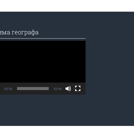
има географа
едач
а
00:00
03:49