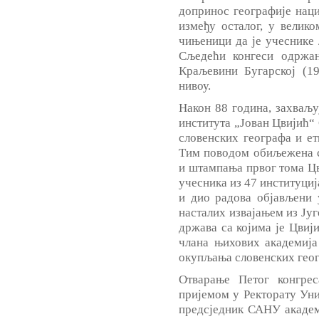
допринос географије наци
између осталог, у велик
чињеници да је учеснике
Сљедећи конгеси одржан
Краљевини Бугарској (1
нивоу.
Након 88 година, захваљу
института „Јован Цвијић“
словенских географа и ет
Тим поводом обиљежена с
и штампања првог тома Цв
учесника из 47 институциј
и дио радова објављени 
насталих извајањем из Југ
држава са којима је Цвиј
члана њихових академија 
окупљања словенских геог
Отварање Петог конгрес
пријемом у Ректорату Уни
предсједник САНУ академ