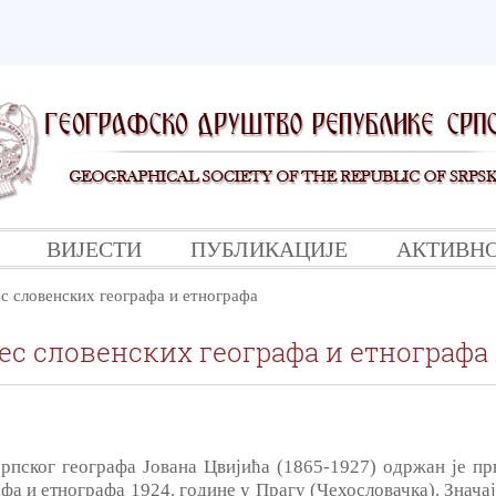
ВИЈЕСТИ
ПУБЛИКАЦИЈЕ
АКТИВН
с словенских географа и етнографа
рес словенских географа и етнографа
српског географа Јована Цвијића (1865-1927) одржан је пр
фа и етнографа 1924. године у Прагу (Чехословачка). Значај