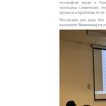
географске науке и Гео
окупљања словенских гео
процеси и проблеми те их 
Посљедњи дан рада био ј
налазиште Виминацијум и 