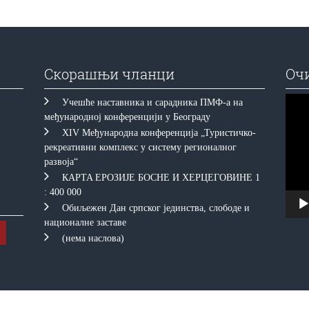
Скорашњи чланци
Оч
Прегл
Учешће наставника и сарадника ПМФ-а на
видео
међународној конференцији у Београду
запис
XIV Међународна конференција „Туристичко-
рекреативни комплекс у систему регионалног
развоја“
КAРTA EРOЗИJE БOСНE И ХEРЦEГOВИНE 1
: 400 000
Обиљежен Дан српског јединства, слободе и
националне заставе
(нема наслова)