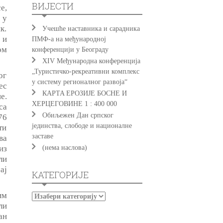
ВИЈЕСТИ
е,
 у
к.
Учешће наставника и сарадника
 и
ПМФ-а на међународној
ом
конференцији у Београду
XIV Међународна конференција
„Туристичко-рекреативни комплекс
ог
у систему регионалног развоја“
ес
КAРTA EРOЗИJE БOСНE И
е.
ХEРЦEГOВИНE 1 : 400 000
са
Обиљежен Дан српског
76
јединства, слободе и националне
ти
заставе
ва
из
(нема наслова)
ли
ај
КАТЕГОРИЈЕ
им
ли
ан