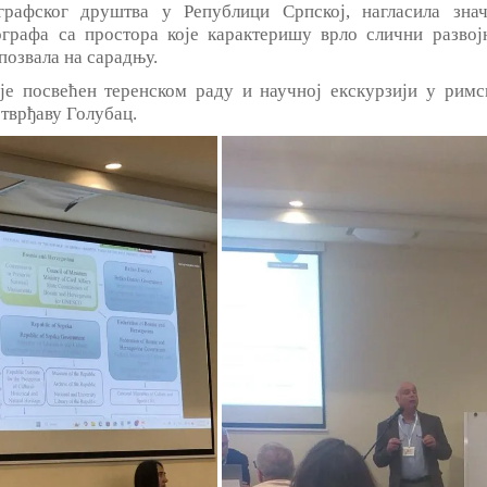
графског друштва у Републици Српској, нагласила знач
графа са простора које карактеришу врло слични развој
позвала на сарадњу.
е посвећен теренском раду и научној екскурзији у римс
тврђаву Голубац.