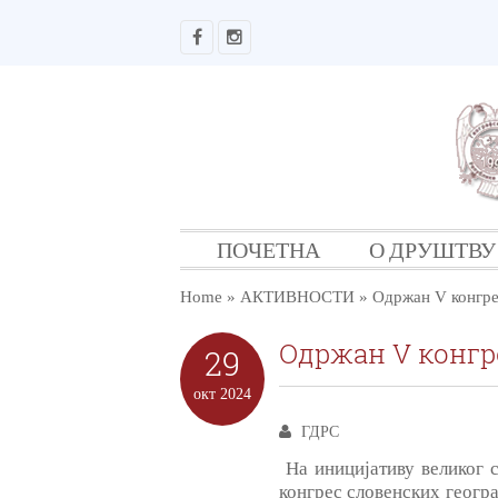
ПОЧЕТНА
О ДРУШТВУ
Home
»
АКТИВНОСТИ
»
Одржан V конгре
Одржан V конг
29
окт
2024
ГДРС
На иницијативу великог 
конгрес словенских геогра