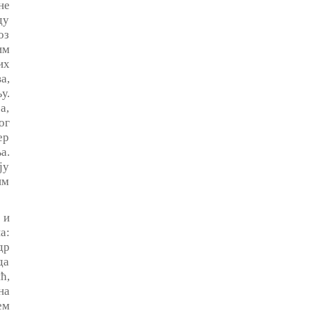
не
ду
оз
им
их
а,
у.
а,
ог
ер
а.
ју
им
 и
а:
др
да
ћ,
на
ем