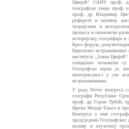
Цвијић“ САНУ проф. д
географске уније проф. 
проф. др Владимир Цве
реферате и активну дис
теоријским и методолош
процеса и економско-разв
историјској географији и
Кроз форум, документарн
Европског истраживачког с
института „Јован Цвијић“
секцијама изложени су
Географска наука је, ка
интегрисаност у све ас
истраживањима.
У раду Петог конгреса с
географи Републике Срп
проф. др Горан Трбић, п
Ирена Медар-Тањга и про
Конгреса у име географ
предсједник Географског 
позиву и изузетној орга