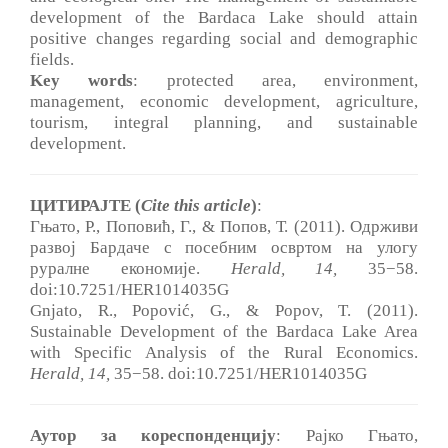
development of the Bardaca Lake should attain
positive changes regarding social and demographic
fields.
Key words
: protected area, environment,
management, economic development, agriculture,
tourism, integral planning, and sustainable
development.
ЦИТИРАЈТЕ (
Cite this article
)
:
Гњато, Р., Поповић, Г., & Попов, Т. (2011). Одрживи
развој Бардаче с посебним освртом на улогу
руралне економије.
Herald, 14
,
35−58.
doi:10.7251/HER1014035G
Gnjato, R., Popović, G., & Popov, T. (2011).
Sustainable Development of the Bardaca Lake Area
with Specific Analysis of the Rural Economics.
Herald, 14
,
35−58. doi:10.7251/HER1014035G
Аутор за кореспонденцију
: Рајко Гњато,