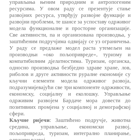
управљања њеним природним и антропогеним
ресурсима. У овом раду се презентује стање
развојних ресурса, утврђују развојне функције и
развојни проблеми, те шансе за успоставу одрживог
модела функционалне и просторне организације.
Све активности, па и организована производња, у
заштићеним подручјима одвијају се уз ограничења.
У раду се предлаже модел раста утемељен на
производњи «око пољопривреде», туризму и
компатибилним дјелатностима. Туризам, органска,
односно производња безбједно здраве хране, лов,
риболов и друге активности руралне економије су
кључни елементи модела одрживог развоја,
подразумијевајући све три компоненте одрживости,
економску, социјалну и еколошку. Управљање
одрживим развојем Бардаче мора довести до
позитивних промјена у социјалној и демографској
сфери.
Кључне ријечи
: Заштићено подручје, животна
средина, управљање, економски развој,
пољопривреда, туризам, интегрално планирање,
одрживи развој.