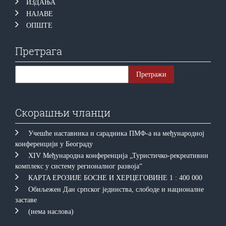
ИЗДАЊА
НАЈАВЕ
ОПШТЕ
Претрага
Скорашњи чланци
Учешће наставника и сарадника ПМФ-а на међународној
конференцији у Београду
XIV Међународна конференција „Туристичко-рекреативни
комплекс у систему регионалног развоја“
КAРTA EРOЗИJE БOСНE И ХEРЦEГOВИНE 1 : 400 000
Обиљежен Дан српског јединства, слободе и националне
заставе
(нема наслова)