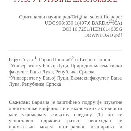
Оригинални научни рад/Original scientific paper
UDC 908:330.1(497.6 BARDA ČA)
DOI 10.7251/HER1014035G
DOWNLOAD .pdf
1
2
1
Рајко Гњато
, Горан Поповић
и Татјана Попов
1
Универзитет у Бањој Луци, Природно-математички
факултет, Бања Лука, Република Српска
2
Универзитет у Бањој Луци, Екомски факултет, Бања
Лука, Република Српска
Сажетак
: Бардача је заштићено подручје изузетне
орнитолошке вриједности и економских активности
које угрожавају животну средину. Да би се
успоставио одрживи развој неопходан је
прихватљив модел интегралног планирања и