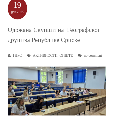
19
јун
2025
Одржана Скупштина Географског
друштва Републике Српске
ГДРС
АКТИВНОСТИ
,
ОПШТЕ
no comment