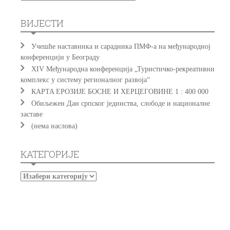
ВИЈЕСТИ
Учешће наставника и сарадника ПМФ-а на међународној
конференцији у Београду
XIV Међународна конференција „Туристичко-рекреативни
комплекс у систему регионалног развоја“
КAРTA EРOЗИJE БOСНE И ХEРЦEГOВИНE 1 : 400 000
Обиљежен Дан српског јединства, слободе и националне
заставе
(нема наслова)
КАТЕГОРИЈЕ