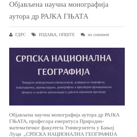
Објављена научна монографија
аутора др РАЈКА ГЊАТА
ГДРС
ИЗДАЊА
,
ОПШТЕ
no comment
Објављена научна монографија аутора др РАЈКА
ГЊАТА, професора емеритуса Природно-
математичког факултета Универзитета у Бањој
Луци „СРПСКА НАЦИОНАЛНА ГЕОГРАФИЈА