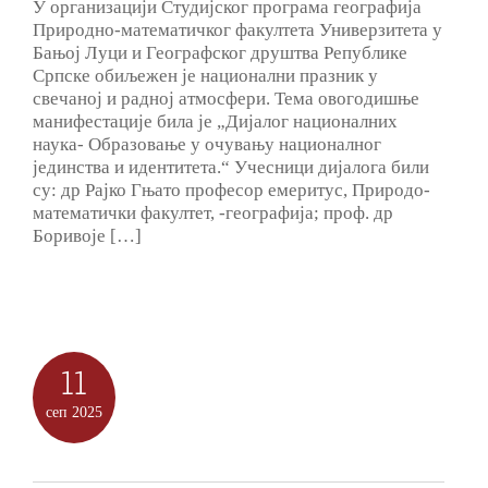
У организацији Студијског програма географија
Природно-математичког факултета Универзитета у
Бањој Луци и Географског друштва Републике
Српске обиљежен је национални празник у
свечаној и радној атмосфери. Тема овогодишње
манифестације била је „Дијалог националних
наука- Образовање у очувању националног
јединства и идентитета.“ Учесници дијалога били
су: др Рајко Гњато професор емеритус, Природо-
математички факултет, -географија; проф. др
Боривоје […]
11
сеп
2025