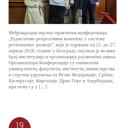
Међународна научно-практична конференција
„Туристичко-рекреативни комплекс у систему
регионалног развојаˮ, која је одржана од 21. до 27.
априла 2026. године у Београду, окупила је велики
број институција и организација различитих нивоа.
Организатори Конференције су еминентни
универзитети, факултети, институти, министарства
и стручна удружења из Руске Федерације, Србије,
Бјелорусије, Киргизије, Црне Горе и Азербејџана,
при чему су у […]
19