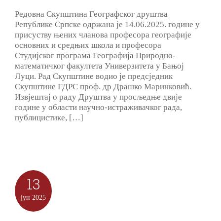
Редовна Скупштина Географског друштва
Републике Српске одржана је 14.06.2025. године у
присуству њених чланова професора географије
основних и средњих школа и професора
Студијског програма Географија Природно-
математичког факултета Универзитета у Бањој
Луци. Рад Скупштине водио је предсједник
Скупштине ГДРС проф. др Драшко Маринковић.
Извјештај о раду Друштва у просљедње двије
године у области научно-истраживачког рада,
публицистике, […]
13
јун
2025