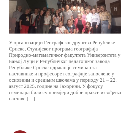
У организацији Географског друштва Републике
Српске, Студијског програма географија
Природно-математичког факултета Универзитета у
Бањој Луци и Републичког педагошког завода
Републике Српске одржан је семинар за
наставнике и професоре географије запослене у
основним и средњим школама у периоду 21 – 22.
август 2025. године на Јахорини. У фокусу
семинара били су примјери добре праксе извођења
наставе […]