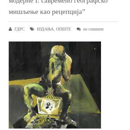
модерне I: савремено географско
мишљење као рецепција”
ГДРС
ИЗДАЊА
,
ОПШТЕ
no comment