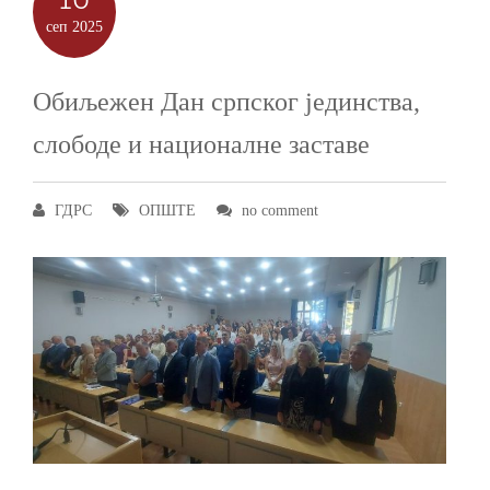
сеп
2025
Обиљежен Дан српског јединства,
слободе и националне заставе
ГДРС
ОПШТЕ
no comment