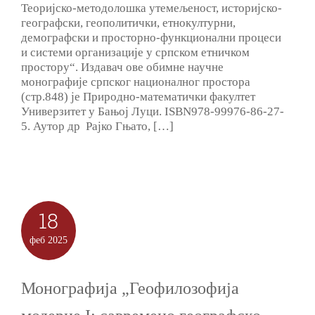
Теоријско-методолошка утемељеност, историјско-
географски, геополитички, етнокултурни,
демографски и просторно-функционални процеси
и системи организације у српском етничком
простору“. Издавач ове обимне научне
монографије српског националног простора
(стр.848) је Природно-математички факултет
Универзитет у Бањој Луци. ISBN978-99976-86-27-
5. Аутор др Рајко Гњато, […]
18
феб
2025
Монографија „Геофилозофија