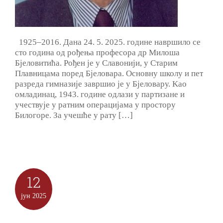
1925–2016. Дана 24. 5. 2025. године навршило се
сто година од рођења професора др Милоша
Бјеловитића. Рођен је у Славонији, у Старим
Плавницама поред Бјеловара. Основну школу и пет
разреда гимназије завршио је у Бјеловару. Kао
омладинац, 1943. године одлази у партизане и
учествује у ратним операцијама у простору
Билогоре. За учешће у рату […]
12
јун
2025