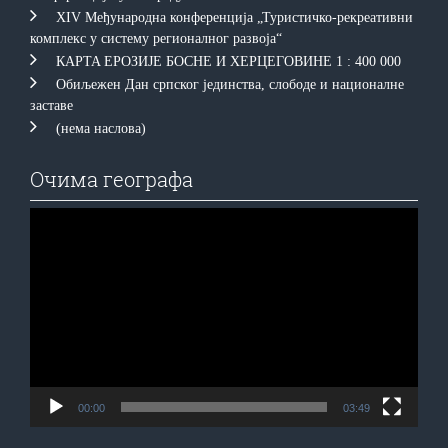
XIV Међународна конференција „Туристичко-рекреативни
комплекс у систему регионалног развоја“
КAРTA EРOЗИJE БOСНE И ХEРЦEГOВИНE 1 : 400 000
Обиљежен Дан српског јединства, слободе и националне
заставе
(нема наслова)
Очима географа
Прегледач
видео
записа
00:00
03:49