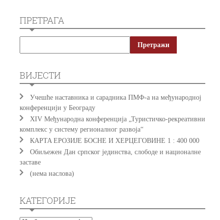
ПРЕТРАГА
ВИЈЕСТИ
Учешће наставника и сарадника ПМФ-а на међународној
конференцији у Београду
XIV Међународна конференција „Туристичко-рекреативни
комплекс у систему регионалног развоја“
КAРTA EРOЗИJE БOСНE И ХEРЦEГOВИНE 1 : 400 000
Обиљежен Дан српског јединства, слободе и националне
заставе
(нема наслова)
КАТЕГОРИЈЕ