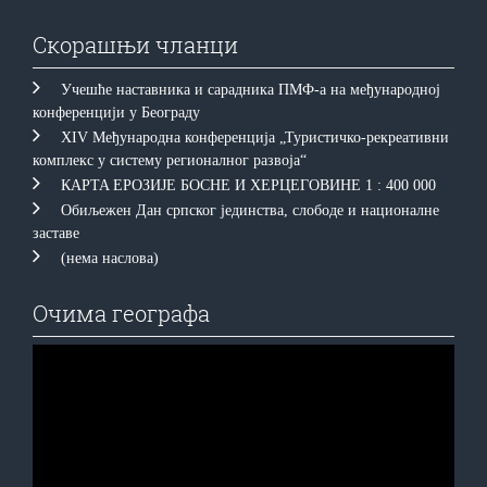
Скорашњи чланци
Учешће наставника и сарадника ПМФ-а на међународној
конференцији у Београду
XIV Међународна конференција „Туристичко-рекреативни
комплекс у систему регионалног развоја“
КAРTA EРOЗИJE БOСНE И ХEРЦEГOВИНE 1 : 400 000
Обиљежен Дан српског јединства, слободе и националне
заставе
(нема наслова)
Очима географа
Прегледач
видео
записа