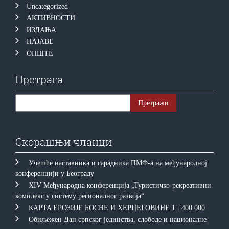
Uncategorized
АКТИВНОСТИ
ИЗДАЊА
НАЈАВЕ
ОПШТЕ
Претрага
Скорашњи чланци
Учешће наставника и сарадника ПМФ-а на међународној
конференцији у Београду
XIV Међународна конференција „Туристичко-рекреативни
комплекс у систему регионалног развоја“
КAРTA EРOЗИJE БOСНE И ХEРЦEГOВИНE 1 : 400 000
Обиљежен Дан српског јединства, слободе и националне