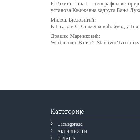
Р. Ракита: Јањ 1 ‒ географскоистори
установа Књижевна задруга Бања Лука
Милош Бјеловитић:
Р. Гњато и С. Стаменковић: Увод у Гео
Драшко Маринковић:
Wertheimer-Baletić: Stanovništvo i razvo
Категорије
Uncategorized
АКТИВНОСТИ
ИЗДАЊА