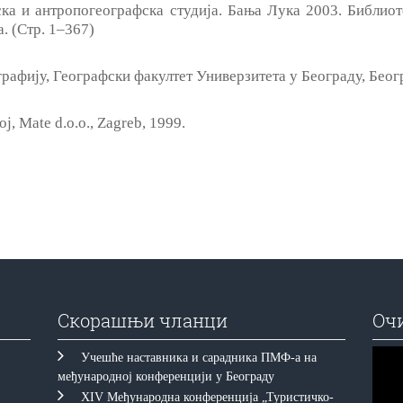
јска и антропогеографска студија. Бања Лука 2003. Библиот
. (Стр. 1‒367)
графију, Географски факултет Универзитета у Београду, Беогр
j, Mate d.o.o., Zagreb, 1999.
Скорашњи чланци
Оч
Прегл
Учешће наставника и сарадника ПМФ-а на
видео
међународној конференцији у Београду
запис
XIV Међународна конференција „Туристичко-