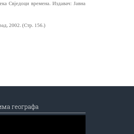
ека Свједоци времена. Издавач: Јавна
ад, 2002. (Стр. 156.)
има географа
едач
а