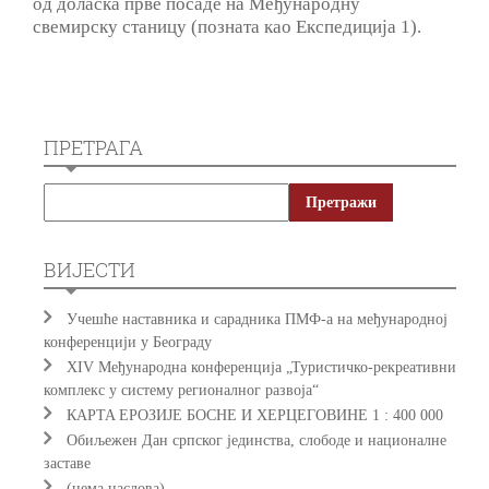
од доласка прве посаде на Међународну
свемирску станицу (позната као Експедиција 1).
ПРЕТРАГА
ВИЈЕСТИ
Учешће наставника и сарадника ПМФ-а на међународној
конференцији у Београду
XIV Међународна конференција „Туристичко-рекреативни
комплекс у систему регионалног развоја“
КAРTA EРOЗИJE БOСНE И ХEРЦEГOВИНE 1 : 400 000
Обиљежен Дан српског јединства, слободе и националне
заставе
(нема наслова)