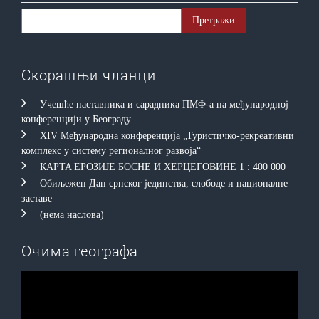
Скорашњи чланци
Учешће наставника и сарадника ПМФ-а на међународној
конференцији у Београду
XIV Међународна конференција „Туристичко-рекреативни
комплекс у систему регионалног развоја“
КAРTA EРOЗИJE БOСНE И ХEРЦEГOВИНE 1 : 400 000
Обиљежен Дан српског јединства, слободе и националне
заставе
(нема наслова)
Очима географа
Прегледач
видео
записа