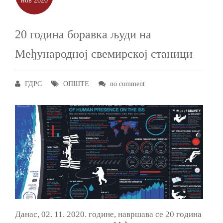
нов
2020
20 година боравка људи на
Међународној свемирској станици
ГДРС
ОПШТЕ
no comment
Данас, 02. 11. 2020. године, навршава се 20 година