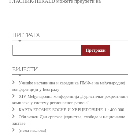
ГЛАСНИК/HERALD можете преузети на
ПРЕТРАГА
ВИЈЕСТИ
Учешће наставника и сарадника ПМФ-а на међународној
конференцији у Београду
XIV Међународна конференција „Туристичко-рекреативни
комплекс у систему регионалног развоја“
КAРTA EРOЗИJE БOСНE И ХEРЦEГOВИНE 1 : 400 000
Обиљежен Дан српског јединства, слободе и националне
заставе
(нема наслова)