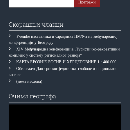
Скорашњи чланци
Учешће наставника и сарадника ПМФ-а на међународној
конференцији у Београду
XIV Међународна конференција „Туристичко-рекреативни
комплекс у систему регионалног развоја“
КAРTA EРOЗИJE БOСНE И ХEРЦEГOВИНE 1 : 400 000
Обиљежен Дан српског јединства, слободе и националне
заставе
(нема наслова)
Очима географа
Прегледач
видео
записа