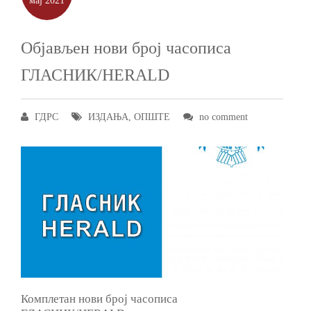
мај
2021
Објављен нови број часописа
ГЛАСНИК/HERALD
ГДРС
ИЗДАЊА
,
ОПШТЕ
no comment
Комплетан нови број часописа