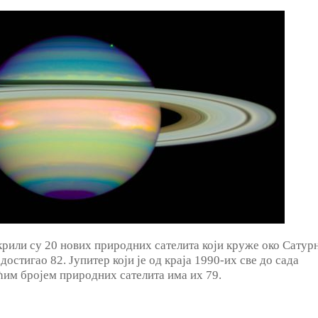
рили су 20 нових природних сателита који круже око Сатур
достигао 82. Јупитер који је од краја 1990-их све до сада
ћим бројем природних сателита има их 79.