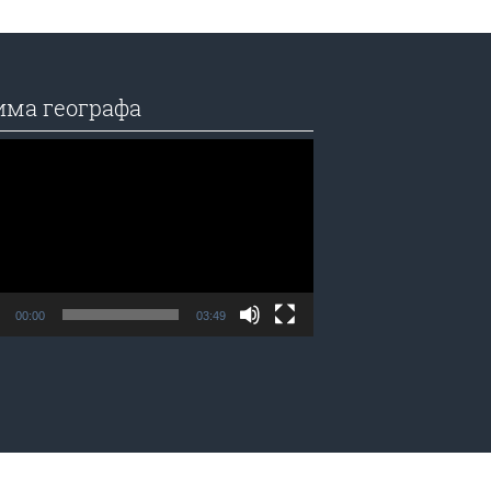
има географа
едач
а
00:00
03:49