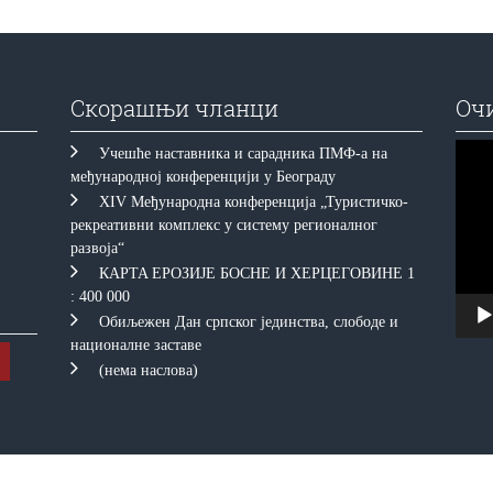
Скорашњи чланци
Оч
Прегл
Учешће наставника и сарадника ПМФ-а на
видео
међународној конференцији у Београду
запис
XIV Међународна конференција „Туристичко-
рекреативни комплекс у систему регионалног
развоја“
КAРTA EРOЗИJE БOСНE И ХEРЦEГOВИНE 1
: 400 000
Обиљежен Дан српског јединства, слободе и
националне заставе
(нема наслова)