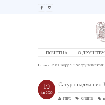
ПОЧЕТНА
О ДРУШТВУ
»
Posts Tagged "Субару телескоп"
Home
Сатурн надмашио Ј
19
јан
2020
ГДРС
ОПШТЕ
n