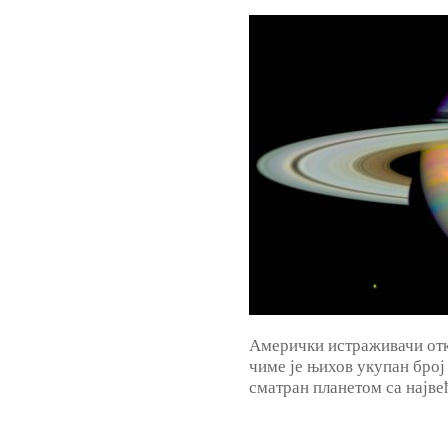
Амерички истраживачи отк
чиме је њихов укупан број 
сматран планетом са најве