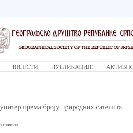
ВИЈЕСТИ
ПУБЛИКАЦИЈЕ
АКТИВН
упитер према броју природних сателита
o comment