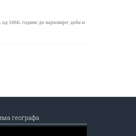
од 1666. године до најновијег доба и
има географа
едач