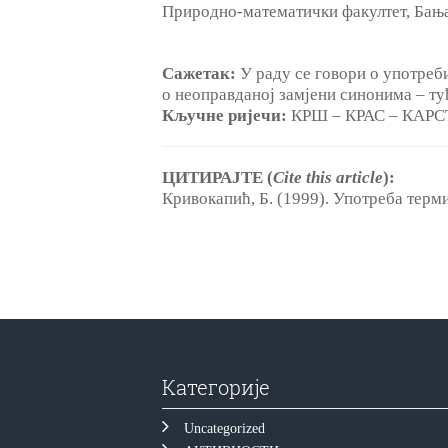
Природно-математички факултет, Бањ
Сажетак:
У раду се говори о употреб
о неоправданој замјени синонима ‒ ту
Кључне ријечи:
КРШ ‒ КРАС ‒ КАРС
ЦИТИРАЈТЕ (
Cite this article
):
Кривокапић, Б. (1999). Употреба терм
Категорије
Uncategorized