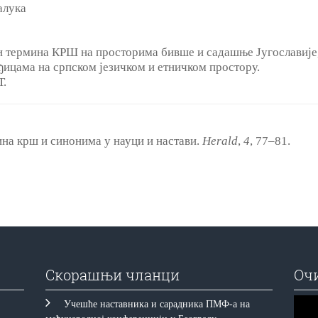
алука
и термина КРШ на просторима бивше и садашње Југославије, 
ђицама на српском језичком и етничком простору.
Т.
ина крш и синонима у науци и настави.
Herald
,
4
, 77‒81.
Скорашњи чланци
Оч
Прегл
Учешће наставника и сарадника ПМФ-а на
видео