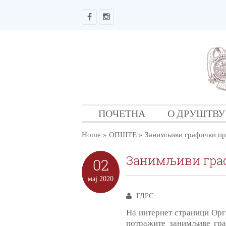
ПОЧЕТНА
О ДРУШТВУ
Home
»
ОПШТЕ
»
Занимљиви графички пр
Занимљиви гра
02
мај
2020
ГДРС
На интернет страници Орг
потражите занимљиве гра