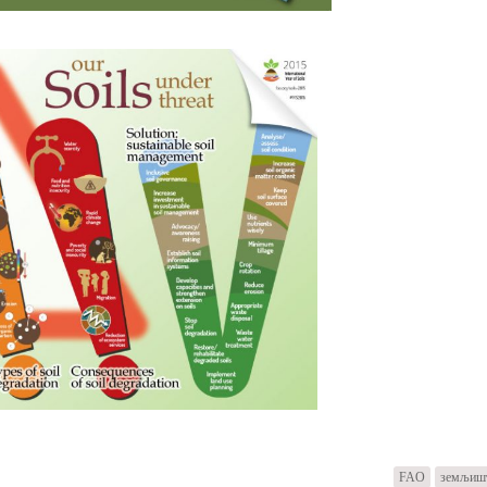
FAO
земљиш