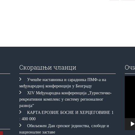
Скорашњи чланци
Оч
Прегл
Учешће наставника и сарадника ПМФ-а на
видео
међународној конференцији у Београду
запис
XIV Међународна конференција „Туристичко-
рекреативни комплекс у систему регионалног
развоја“
КAРTA EРOЗИJE БOСНE И ХEРЦEГOВИНE 1
: 400 000
Обиљежен Дан српског јединства, слободе и
националне заставе