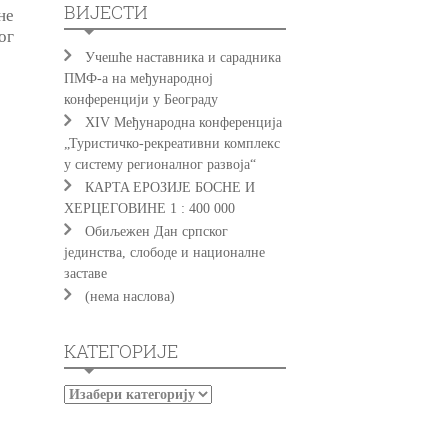
ВИЈЕСТИ
не
ог
Учешће наставника и сарадника
ПМФ-а на међународној
конференцији у Београду
XIV Међународна конференција
„Туристичко-рекреативни комплекс
у систему регионалног развоја“
КAРTA EРOЗИJE БOСНE И
ХEРЦEГOВИНE 1 : 400 000
Обиљежен Дан српског
јединства, слободе и националне
заставе
(нема наслова)
КАТЕГОРИЈЕ