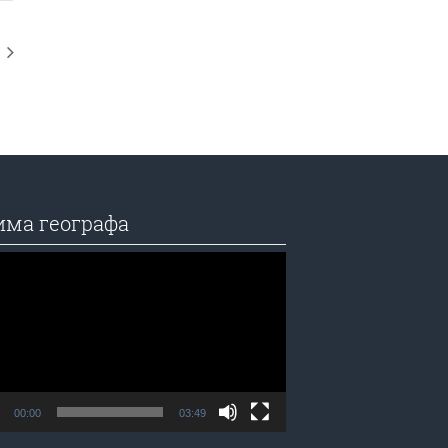
има географа
едач
а
00:00
03:49