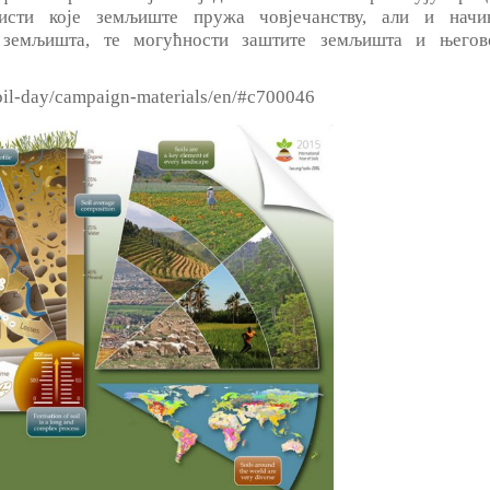
ристи које земљиште пружа човјечанству, али и начи
а земљишта, те могућности заштите земљишта и његов
oil-day/campaign-materials/en/#c700046