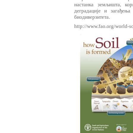
настанка земљишта, ко
деградације и загађењ
биодиверзитета.
http://www.fao.org/world-s