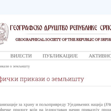
ВИЈЕСТИ
ПУБЛИКАЦИЈЕ
АКТИВН
икази о земљишту
фички прикази о земљишту
анизације за храну и пољопривреду Уједињених нација (
FA
фичке прилоге који на једноставан начин приказују проц