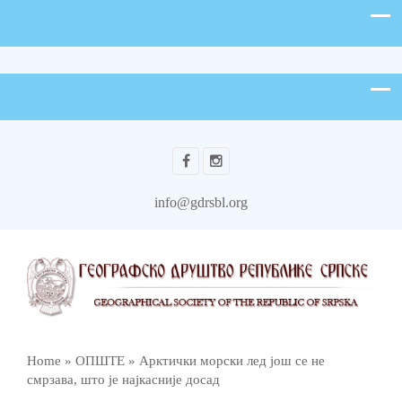
info@gdrsbl.org
Home
»
ОПШТЕ
»
Арктички морски лед још се не
смрзава, што је најкасније досад