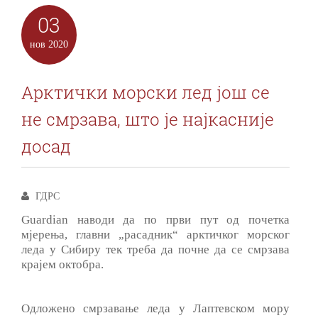
03
нов
2020
Арктички морски лед још се
не смрзава, што је најкасније
досад
ГДРС
Guardian наводи да по први пут од почетка
мјерења, главни „расадник“ арктичког морског
леда у Сибиру тек треба да почне да се смрзава
крајем октобра.
Одложено смрзавање леда у Лаптевском мору