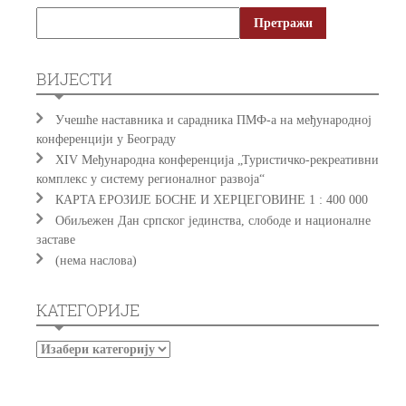
ВИЈЕСТИ
Учешће наставника и сарадника ПМФ-а на међународној
конференцији у Београду
XIV Међународна конференција „Туристичко-рекреативни
комплекс у систему регионалног развоја“
КAРTA EРOЗИJE БOСНE И ХEРЦEГOВИНE 1 : 400 000
Обиљежен Дан српског јединства, слободе и националне
заставе
(нема наслова)
КАТЕГОРИЈЕ