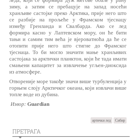
леда, који се формира дуж његове обале у рану
зиму, а затим се пребацује на запад носећи
хранљиве састојке преко Арктика, прије него што
се разбије на прољеће у Фрамском тјеснацу
између Гренланда и Свалбарда. Ако се лед
формира касно у Лаптевском мору, он ће бити
тањи и самим тим већа је вјероватноћа да ће се
отопити прије него што стигне до Фрамског
тјеснаца. То би могло значити мање хранљивих
састојака за арктички планктон, који ће тада имати
смањени капацитет за извлачење угљен-диоксида
из атмосфере.
Отвореније море такође значи више турбуленција у
горњем слоју Арктичког океана, који извлачи више
топле воде из дубина.
Извор:
Guardian
артички лед
Сибир
ПРЕТРАГА