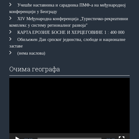
Учешће наставника и сарадника ПМФ-а на међународној
конференцији у Београду
XIV Међународна конференција „Туристичко-рекреативни
комплекс у систему регионалног развоја“
КAРTA EРOЗИJE БOСНE И ХEРЦEГOВИНE 1 : 400 000
Обиљежен Дан српског јединства, слободе и националне
заставе
(нема наслова)
Очима географа
Прегледач
видео
записа