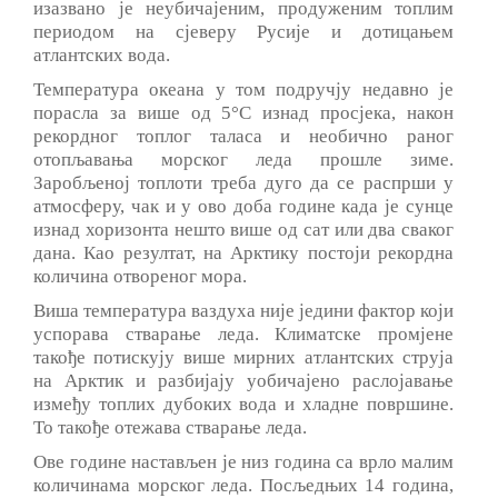
изазвано је неубичајеним, продуженим топлим
периодом на сјеверу Русије и дотицањем
атлантских вода.
Температура океана у том подручју недавно је
порасла за више од 5°C изнад просјека, након
рекордног топлог таласа и необично раног
отопљавања морског леда прошле зиме.
Заробљеној топлоти треба дуго да се распрши у
атмосферу, чак и у ово доба године када је сунце
изнад хоризонта нешто више од сат или два сваког
дана. Као резултат, на Арктику постоји рекордна
количина отвореног мора.
Виша температура ваздуха није једини фактор који
успорава стварање леда. Климатске промјене
такође потискују више мирних атлантских струја
на Арктик и разбијају уобичајено раслојавање
између топлих дубоких вода и хладне површине.
То такође отежава стварање леда.
Ове године настављен је низ година са врло малим
количинама морског леда. Посљедњих 14 година,