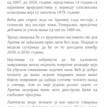
од 2007. до 2020. године, представља 14 година са
најнижим вриједностима у периоду сателитских
осматрања која су започела 1979. године.
Већи дио старог леда на Арктику сада нестаје, а
сезонски лед постаје тањи. Генерално, просјечна
дебљина је упола мања од оне из 1980-их.
Тренд смањења ће се вјероватно наставити све док
Арктик не забиљежи прво љето без леда. Подаци и
модели сугеришу да ће се то догодити између
2030. и 2050. године.
Научници су забринути да би одложено
замрзавање могло појачати повратне реакције које
би убрзале смањивање ледених капа. Већ је добро
познато да мањи ледени покривач значи мање
бијеле површине да одбија сунчеву топлоту назад
у свемир. Али то није једини разлог зашто се
Арктик загријава више него двоструко брже од
глобалног просјека.
Лаптевско море познато је као мјесто стварања