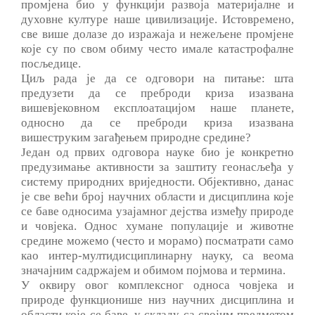
промјена био у функцији развоја материјалне и
духовне културе наше цивилизације. Истовремено,
све више долазе до изражаја и нежељене промјене
које су по свом обиму често имале катастрофалне
посљедице.
Циљ рада je да се одговори на питање: шта
предузети да се преброди криза изазвана
вишевјековном експлоатацијом наше планете,
односно да се преброди криза изазвана
вишеструким загађењем природне средине?
Један од првих одговора науке био je конкретно
предузимање активности за заштиту геонасљеђа у
систему природних вриједности. Објективно, данас
je све већи број научних области и дисциплина које
се баве односима узајамног дејства између природе
и човјека. Однос хумане популације и животне
средине можемо (често и морамо) посматрати само
као интер-мултидисциплинарну науку, са веома
значајним садржајем и обимом појмова и термина.
У оквиру овог комплексног односа човјека и
природе функционише низ научних дисциплина и
области које се баве, у складу са својим предметом