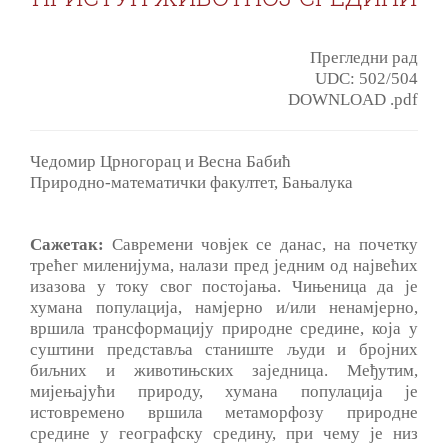
Прегледни рад
UDC: 502/504
DOWNLOAD .pdf
Чедомир Црногорац и Весна Бабић
Природно-математички факултет, Бањалука
Сажетак:
Савремени човјек се данас, на почетку
трећег миленијума, налази пред једним од највећих
изазова у току свог постојања. Чињеница да je
хумана популација, намјерно и/или ненамјерно,
вршила трансформацију природне средине, која у
суштини представља станиште људи и бројних
биљних и животињских заједница. Међутим,
мијењајући природу, хумана популација je
истовремено вршила метаморфозу природне
средине у географску средину, при чему je низ