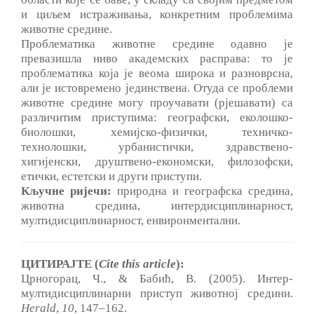
и циљем истраживања, конкретним проблемима
животне средине.
Проблематика животне средине одавно je
превазишла ниво академских расправа: то je
проблематика која je веома широка и разноврсна,
али je истовремено јединствена. Отуда се проблеми
животне средине могу проучавати (рјешавати) са
различитим приступима: географски, еколошко-
биолошки, хемијско-физички, техничко-
технолошки, урбанистички, здравствено-
хигијенски, друштвено-економски, филозофски,
етички, естетски и други приступи.
Кључне ријечи:
природна и географска средина,
животна средина, интердисциплинарност,
мултидисциплинарност, енвиронментални.
ЦИТИРАЈТЕ (
Cite this article
):
Црногорац, Ч., & Бабић, В. (2005). Интер-
мултидисциплинарни приступ животној средини.
Herald
,
10
, 147‒162.