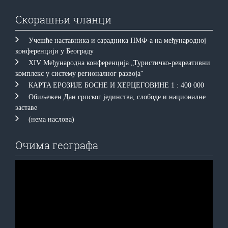
Скорашњи чланци
Учешће наставника и сарадника ПМФ-а на међународној
конференцији у Београду
XIV Међународна конференција „Туристичко-рекреативни
комплекс у систему регионалног развоја“
КAРTA EРOЗИJE БOСНE И ХEРЦEГOВИНE 1 : 400 000
Обиљежен Дан српског јединства, слободе и националне
заставе
(нема наслова)
Очима географа
Прегледач
видео
записа