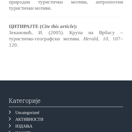
природни туристички мотиви, антропогени
туристички мотиви.
ЦИТИРАЈТЕ (
Cite this article
):
Зекановић, И. (2005). Крупа на Врбасу ‒
туристичко-географски мотиви.
Herald
,
10
, 107‒
120.
Категорије
Uncategorized
АКТИВНОСТИ
ИЗДАЊА