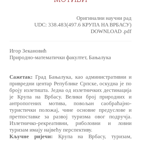
Оригинални научни рад
UDC: 338.483(497.6 КРУПА HA ВРБАСУ)
DOWNLOAD .pdf
Игор Зекановић
Природно-математички факултет, Бањалука
Сажетак:
Град Бањалука, као административни и
привредни центар Републике Српске, оскудна je по
броју излетишта. Једна од излетничких дестинација
je Крупа на Врбасу. Велики број природних и
антропогених мотива, повољан саобраћајно-
туристички положај, чине основне предуслове и
претпоставке за развој туризма овог подручја.
Излетничко-рекреативни, риболовни и ловни
туризам имају највећу перспективу.
Кључне ријечи:
Крупа на Врбасу, туризам,