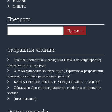
НАЈАВЕ
ОПШТЕ
Претрага
Скорашњи чланци
Учешће наставника и сарадника ПМФ-а на међународној
конференцији у Београду
XIV Међународна конференција „Туристичко-рекреативни
комплекс у систему регионалног развоја“
КAРTA EРOЗИJE БOСНE И ХEРЦEГOВИНE 1 : 400 000
Обиљежен Дан српског јединства, слободе и националне
заставе
(нема наслова)
Очима географа