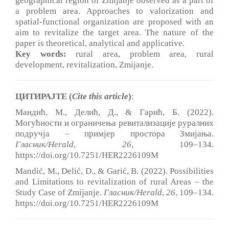
geographical region of Zmijanje observed as a part of
a problem area. Approaches to valorization and
spatial-functional organization are proposed with an
aim to revitalize the target area. The nature of the
paper is theoretical, analytical and applicative.
Key words:
rural area, problem area, rural
development, revitalization, Zmijanje.
ЦИТИРАЈТЕ (
Cite this article
)
:
Мандић, М., Делић, Д., & Гарић, Б. (2022).
Могућности и ограничења ревитализације руралних
подручја – примјер простора Змијања.
Гласник/
Herald
,
26
, 109–134.
https://doi.org/10.7251/HER2226109M
Mandić, M., Delić, D., & Garić, B. (2022). Possibilities
and Limitations to revitalization of rural Areas – the
Study Case of Zmijanje.
Гласник/
Herald
,
26
, 109–134.
https://doi.org/10.7251/HER2226109M