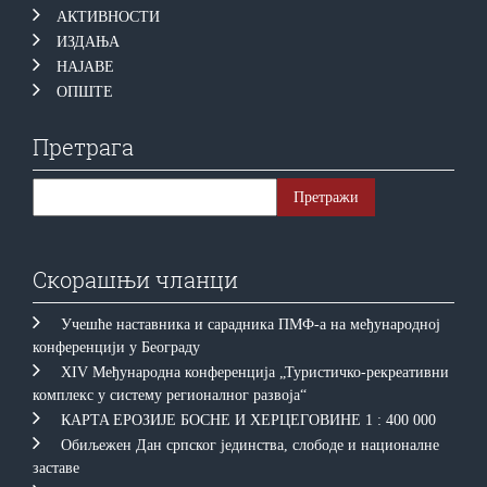
АКТИВНОСТИ
ИЗДАЊА
НАЈАВЕ
ОПШТЕ
Претрага
Скорашњи чланци
Учешће наставника и сарадника ПМФ-а на међународној
конференцији у Београду
XIV Међународна конференција „Туристичко-рекреативни
комплекс у систему регионалног развоја“
КAРTA EРOЗИJE БOСНE И ХEРЦEГOВИНE 1 : 400 000
Обиљежен Дан српског јединства, слободе и националне
заставе