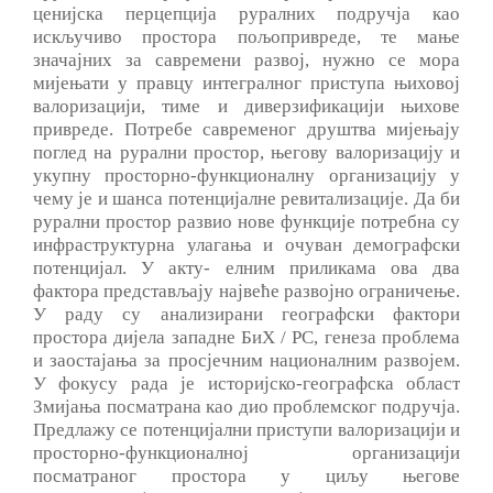
ценијска перцепција руралних подручја као
искључиво простора пољопривреде, те мање
значајних за савремени развој, нужно се мора
мијењати у правцу интегралног приступа њиховој
валоризацији, тиме и диверзификацији њихове
привреде. Потребе савременог друштва мијењају
поглед на рурални простор, његову валоризацију и
укупну просторно-функционалну организацију у
чему је и шанса потенцијалне ревитализације. Да би
рурални простор развио нове функције потребна су
инфраструктурна улагања и очуван демографски
потенцијал. У акту- елним приликама ова два
фактора представљају највеће развојно ограничење.
У раду су анализирани географски фактори
простора дијела западне БиХ / РС, генеза проблема
и заостајања за просјечним националним развојем.
У фокусу рада је историјско-географска област
Змијања посматрана као дио проблемског подручја.
Предлажу се потенцијални приступи валоризацији и
просторно-функционалној организацији
посматраног простора у циљу његове