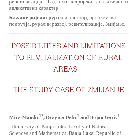
ревитализације. Рад има теоријски, аналитички и
апликативни карактер.
Кључне ријечи:
рурални простор, проблемска
пoдручја, рурални развој, ревитализација, Змијање.
POSSIBILITIES AND LIMITATIONS
TO REVITALIZATION OF RURAL
AREAS –
THE STUDY CASE OF ZMIJANJE
1*
1
1
Mira Mandić
, Dragica Delić
and Bojan Garić
1
University of Banja Luka, Faculty of Natural
Sciences and Mathematics, Banja Luka, Republic of