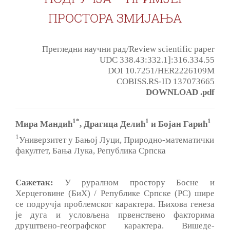
ПРОСТОРА ЗМИЈАЊА
Прегледни научни рад/Review scientific paper
UDC 338.43:332.1]:316.334.55
DOI 10.7251/HER2226109M
COBISS.RS-ID 137073665
DOWNLOAD .pdf
1*
1
1
Мира Мандић
, Драгица Делић
и Бојан Гарић
1
Универзитет у Бањој Луци, Природно-математички
факултет, Бања Лука, Република Српска
Сажетак:
У руралном простору Босне и
Херцеговине (БиХ) / Републике Српске (РС) шире
се подручја проблемског карактера. Њихова генеза
је дуга и условљена првенствено факторима
друштвено-географског карактера. Вишеде-