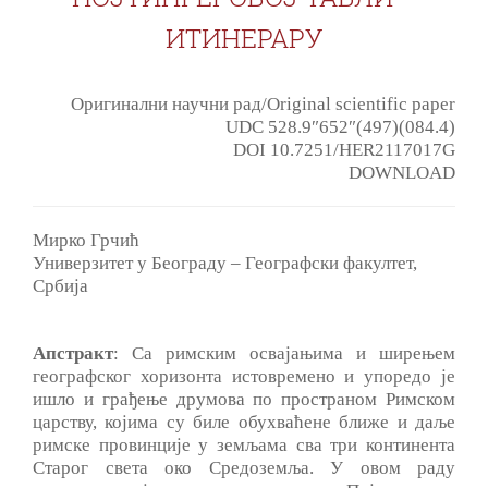
ИТИНЕРАРУ
Оригинални научни рад/Original scientific paper
UDC 528.9″652″(497)(084.4)
DOI 10.7251/HER2117017G
DOWNLOAD
Мирко Грчић
Универзитет у Београду – Географски факултет,
Србија
Апстракт
: Са римским освајањима и ширењем
географског хоризонта истовремено и упоредо је
ишло и грађење друмова по пространом Римском
царству, којима су биле обухваћене ближе и даље
римске провинције у земљама сва три континента
Старог света око Средоземља. У овом раду