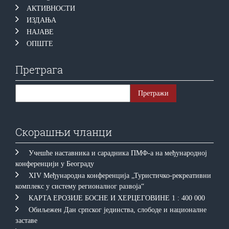
АКТИВНОСТИ
ИЗДАЊА
НАЈАВЕ
ОПШТЕ
Претрага
Скорашњи чланци
Учешће наставника и сарадника ПМФ-а на међународној
конференцији у Београду
XIV Међународна конференција „Туристичко-рекреативни
комплекс у систему регионалног развоја“
КAРTA EРOЗИJE БOСНE И ХEРЦEГOВИНE 1 : 400 000
Обиљежен Дан српског јединства, слободе и националне
заставе