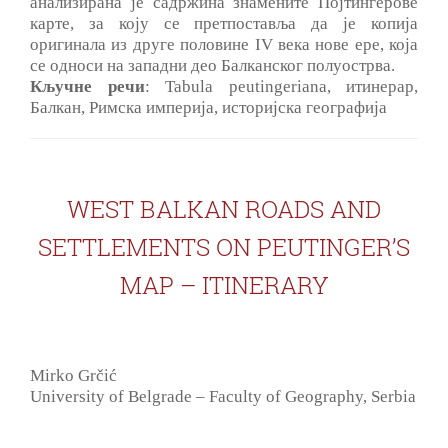
анализирана је садржина знамените Појтингерове
карте, за коју се претпоставља да је копија
оригинала из друге половине IV века нове ере, која
се односи на западни део Балканског полуострва.
Кључне речи
: Tabula peutingeriana, итинерар,
Балкан, Римска империја, историјска географија
WEST BALKAN ROADS AND
SETTLEMENTS ON PEUTINGER’S
MAP – ITINERARY
Mirko Grčić
University of Belgrade – Faculty of Geography, Serbia