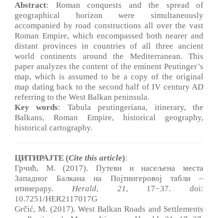
Abstract
: Roman conquests and the spread of
geographical horizon were simultaneously
accompanied by road constructions all over the vast
Roman Empire, which encompassed both nearer and
distant provinces in countries of all three ancient
world continents around the Mediterranean. This
paper analyzes the content of the eminent Peutinger’s
map, which is assumed to be a copy of the original
map dating back to the second half of IV century AD
referring to the West Balkan peninsula.
Key words
: Tabula peutingeriana, itinerary, the
Balkans, Roman Empire, historical geography,
historical cartography.
ЦИТИРАЈТЕ (
Cite this article
)
:
Грчић, М. (2017). Путеви и насељена места
Западног Балкана на Појтингеровој табли –
итинерару.
Herald
,
21
, 17−37. doi:
10.7251/HER2117017G
Grčić, M. (2017). West Balkan Roads and Settlements