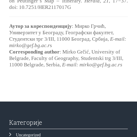
on Peutinger’s Map ‒ Itinerary.
Herald
,
21
, 17−37.
doi: 10.7251/HER2117017G
Аутор за кореспонденцију
: Мирко Грчић,
Универзитет у Београду, Географски факултет,
Студентски трг 3/III, 11000 Београд, Србија,
E-mail:
mirko@gef.bg.ac.r
s
Corresponding author
: Mirko Grčić, University of
Belgrade, Faculty of Geography, Studentski trg 3/III,
11000 Belgrade, Serbia,
E-mail: mirko@gef.bg.ac.rs
Категорије
Uncategorized