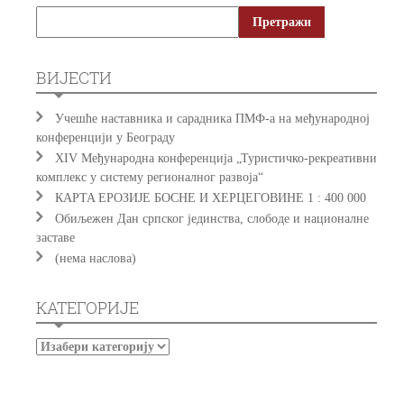
ВИЈЕСТИ
Учешће наставника и сарадника ПМФ-а на међународној
конференцији у Београду
XIV Међународна конференција „Туристичко-рекреативни
комплекс у систему регионалног развоја“
КAРTA EРOЗИJE БOСНE И ХEРЦEГOВИНE 1 : 400 000
Обиљежен Дан српског јединства, слободе и националне
заставе
(нема наслова)
КАТЕГОРИЈЕ