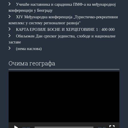
Учешће наставника и сарадника ПМФ-а на међународној
конференцији у Београду
XIV Међународна конференција „Туристичко-рекреативни
комплекс у систему регионалног развоја“
КAРTA EРOЗИJE БOСНE И ХEРЦEГOВИНE 1 : 400 000
Обиљежен Дан српског јединства, слободе и националне
заставе
(нема наслова)
Очима географа
Прегледач
видео
записа