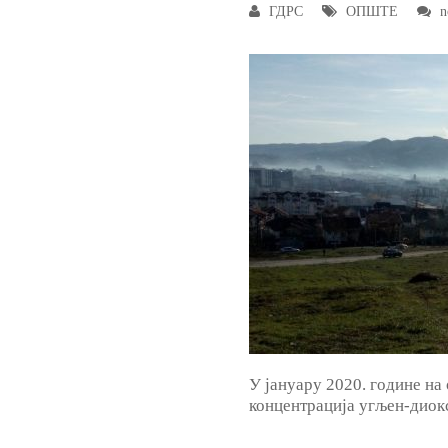
ГДРС
ОПШТЕ
n
У јануару 2020. године на
концентрација угљен-диок