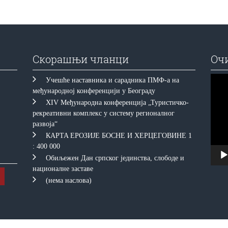
Скорашњи чланци
Оч
Прегл
Учешће наставника и сарадника ПМФ-а на
видео
међународној конференцији у Београду
запис
XIV Међународна конференција „Туристичко-
рекреативни комплекс у систему регионалног
развоја“
КAРTA EРOЗИJE БOСНE И ХEРЦEГOВИНE 1
: 400 000
Обиљежен Дан српског јединства, слободе и
националне заставе
(нема наслова)