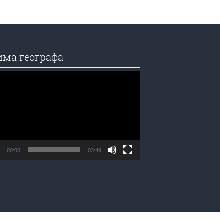
има географа
едач
а
00:00
03:49