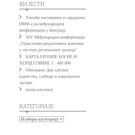
ВИЈЕСТИ
Учешће наставника и сарадника
ПМФ-а на међународној
конференцији у Београду
XIV Међународна конференција
„Туристичко-рекреативни комплекс
у систему регионалног развоја“
КAРTA EРOЗИJE БOСНE И
ХEРЦEГOВИНE 1 : 400 000
Обиљежен Дан српског
јединства, слободе и националне
заставе
(нема наслова)
КАТЕГОРИЈЕ