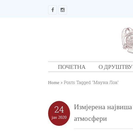
ПОЧЕТНА
О ДРУШТВУ
»
Posts Tagged "Мауна Лоа"
Home
Измјерена највиша
24
атмосфери
јан
2020