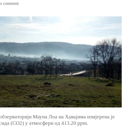
o comment
 обзерваторији Мауна Лоа на Хавајима измјерена је
сида (CO2) у атмосфери од 413.20 ppm.