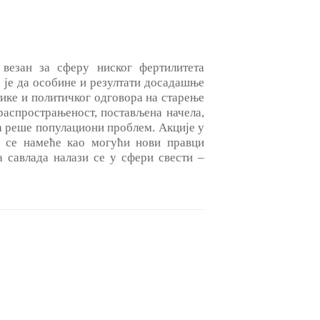
везан за сферу ниског фертилитета
 је да особине и резултати досадашње
тике и политичког одговора на старење
распрострањеност, постављена начела,
а реше популациони проблем. Акције у
а се намеће као могући нови правци
 савлада налази се у сфери свести ‒