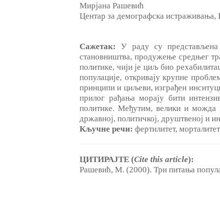
Мирјана Рашевић
Центар за демографска истраживања, 
Сажетак:
У раду су представљена 
становништва, продужење средњег тра
политике, чији је циљ био рехабилита
популације, откривају крупне пробле
принципи и циљеви, изграђен инситуц
прилог рађања морају бити интензи
политике. Међутим, велики и можда 
државној, политичкој, друштвеној и и
Кључне речи:
фертилитет, морталитет
ЦИТИРАЈТЕ (
Cite this article
):
Рашевић, М. (2000). Три питања попул