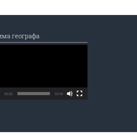
има географа
едач
а
00:00
03:49