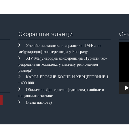
Скорашњи чланци
Оч
Прегл
Учешће наставника и сарадника ПМФ-а на
видео
међународној конференцији у Београду
запис
XIV Међународна конференција „Туристичко-
рекреативни комплекс у систему регионалног
развоја“
КAРTA EРOЗИJE БOСНE И ХEРЦEГOВИНE 1
: 400 000
Обиљежен Дан српског јединства, слободе и
националне заставе
(нема наслова)