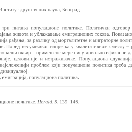
Институт друштвених наука, Београд
три питања популационе политике. Политички одговор 
јања живота и ублажавање емиграционих токова. Показано
ција рађања, за разлику од морталитетне и миграторне поли
ме. Поред несумњивог напретка у квалитативном смислу ‒ 
ионални оквир ‒ примењене мере нису довољно ефикасне д
вније, целовитије и истраживачке. Популациона едукациј
најсложенији проблем који популациона политика треба да
ндивидуалној.
, емиграција, популациона политика.
ационе политике.
Herald
,
5
, 139‒146.