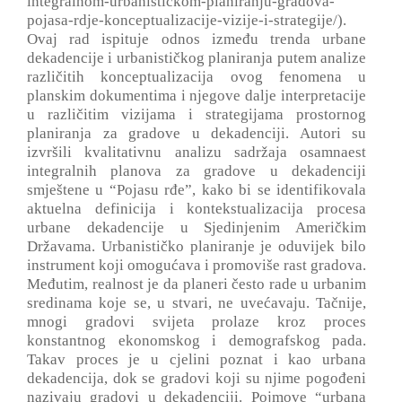
integralnom-urbanistickom-planiranju-gradova-
pojasa-rdje-konceptualizacije-vizije-i-strategije/).
Ovaj rad ispituje odnos između trenda urbane
dekadencije i urbanističkog planiranja putem analize
različitih konceptualizacija ovog fenomena u
planskim dokumentima i njegove dalje interpretacije
u različitim vizijama i strategijama prostornog
planiranja za gradove u dekadenciji. Autori su
izvršili kvalitativnu analizu sadržaja osamnaest
integralnih planova za gradove u dekadenciji
smještene u “Pojasu rđe”, kako bi se identifikovala
aktuelna definicija i kontekstualizacija procesa
urbane dekadencije u Sjedinjenim Američkim
Državama. Urbanističko planiranje je oduvijek bilo
instrument koji omogućava i promoviše rast gradova.
Međutim, realnost je da planeri često rade u urbanim
sredinama koje se, u stvari, ne uvećavaju. Tačnije,
mnogi gradovi svijeta prolaze kroz proces
konstantnog ekonomskog i demografskog pada.
Takav proces je u cjelini poznat i kao urbana
dekadencija, dok se gradovi koji su njime pogođeni
nazivaju gradovi u dekadenciji. Pojmove “urbana