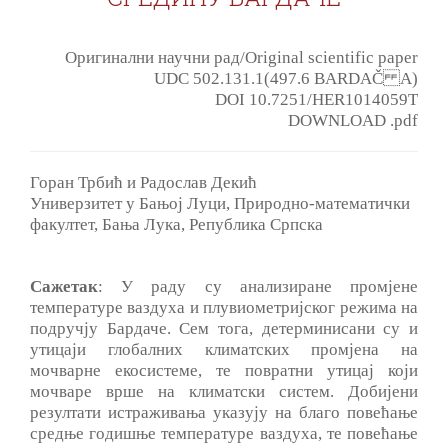
Оригинални научни рад/Original scientific paper
UDC 502.131.1(497.6 BARDAČ A)
DOI 10.7251/HER1014059T
DOWNLOAD .pdf
Горан Трбић и Радослав Декић
Универзитет у Бањој Луци, Природно-математички
факултет, Бања Лука, Република Српска
Сажетак
: У раду су анализиране промјене
температуре ваздуха и плувиометријског режима на
подручју Бардаче. Сем тога, детерминисани су и
утицаји глобалних климатских промјена на
мочварне екосистеме, те повратни утицај који
мочваре врше на климатски систем. Добијени
резултати истраживања указују на благо повећање
средње годишње температуре ваздуха, те повећање