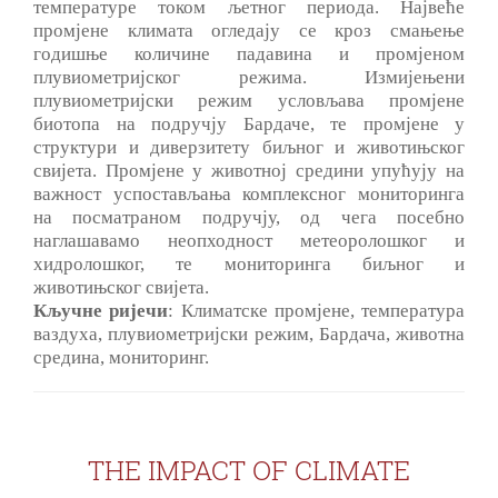
температуре током љетног периода. Највеће
промјене климата огледају се кроз смањење
годишње количине падавина и промјеном
плувиометријског режима. Измијењени
плувиометријски режим условљава промјене
биотопа на подручју Бардаче, те промјене у
структури и диверзитету биљног и животињског
свијета. Промјене у животној средини упућују на
важност успостављања комплексног мониторинга
на посматраном подручју, од чега посебно
наглашавамо неопходност метеоролошког и
хидролошког, те мониторинга биљног и
животињског свијета.
Кључне ријечи
: Климатске промјене, температура
ваздуха, плувиометријски режим, Бардача, животна
средина, мониторинг.
THE IMPACT OF CLIMATE