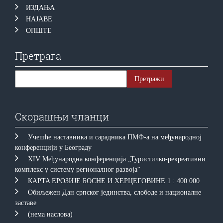
ИЗДАЊА
НАЈАВЕ
ОПШТЕ
Претрага
Скорашњи чланци
Учешће наставника и сарадника ПМФ-а на међународној
конференцији у Београду
XIV Међународна конференција „Туристичко-рекреативни
комплекс у систему регионалног развоја“
КAРTA EРOЗИJE БOСНE И ХEРЦEГOВИНE 1 : 400 000
Обиљежен Дан српског јединства, слободе и националне
заставе
(нема наслова)