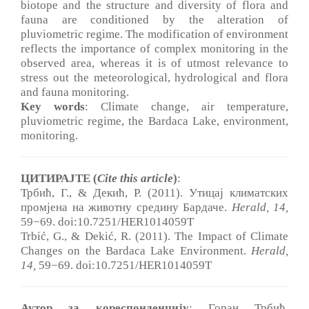
biotope and the structure and diversity of flora and
fauna are conditioned by the alteration of
pluviometric regime. The modification of environment
reflects the importance of complex monitoring in the
observed area, whereas it is of utmost relevance to
stress out the meteorological, hydrological and flora
and fauna monitoring.
Key words
: Climate change, air temperature,
pluviometric regime, the Bardaca Lake, environment,
monitoring.
ЦИТИРАЈТЕ (
Cite this article
)
:
Трбић, Г., & Декић, Р. (2011). Утицај климатских
промјена на животну средину Бардаче.
Herald, 14
,
59−69. doi:10.7251/HER1014059T
Trbić, G., & Dekić, R. (2011). The Impact of Climate
Changes on the Bardaca Lake Environment.
Herald,
14
,
59−69. doi:10.7251/HER1014059T
Аутор за кореспонденцију
: Горан Трбић,